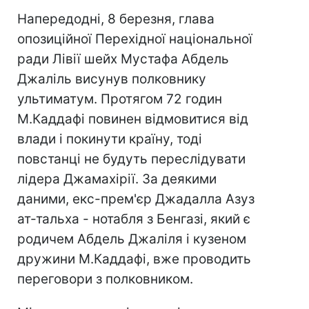
Напередодні, 8 березня, глава
опозиційної Перехідної національної
ради Лівії шейх Мустафа Абдель
Джаліль висунув полковнику
ультиматум. Протягом 72 годин
М.Каддафі повинен відмовитися від
влади і покинути країну, тоді
повстанці не будуть переслідувати
лідера Джамахірії. За деякими
даними, екс-прем'єр Джадалла Азуз
ат-тальха - нотабля з Бенгазі, який є
родичем Абдель Джаліля і кузеном
дружини М.Каддафі, вже проводить
переговори з полковником.