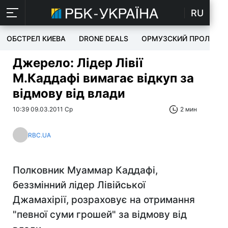
RU
ОБСТРЕЛ КИЕВА
DRONE DEALS
ОРМУЗСКИЙ ПРОЛИВ
Джерело: Лідер Лівії
М.Каддафі вимагає відкуп за
відмову від влади
10:39 09.03.2011 Ср
2 мин
RBC.UA
Полковник Муаммар Каддафі,
беззмінний лідер Лівійської
Джамахірії, розраховує на отримання
"певної суми грошей" за відмову від