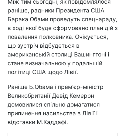
Між тим сьогодні, як повідомлялося
раніше, радники Президента США
Барака Обами проведуть спецнараду,
в ході якої буде сформовано план дій з
повалення полковника. Очікується,
що зустріч відбудеться в
американській столиці Вашингтоні і
стане визначальною у подальшій
політиці США щодо Лівії.
Раніше Б.Обама і прем'єр-міністр
Великобританії Девід Кемерон
домовилися спільно домагатися
припинення насильства в Лівії і
відставки М.Каддафі.