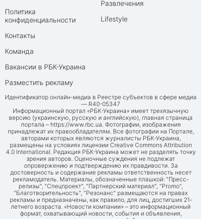
Развлечения
Политика
Lifestyle
конфиденциальности
Контакты
Команда
Вакансии в РБК-Украина
Разместить рекламу
Идентификатор онлайн-медиа в Реестре субъектов в сфере медиа
— R40-05347
Информационный портал «РБК-Украина» имеет трехязычную
версию (украинскую, русскую и английскую), главная страница
портала –
https://www.rbc.ua
. Фотографии, изображения
принадлежат их правообладателям. Все фотографии на Портале,
авторами которых являются журналисты РБК-Украина,
размещены на условиях лицензии Creative Commons Attribution
4.0 International. Редакция РБК-Украина может не разделять точку
зрения авторов. Оценочные суждения не подлежат
опровержению и подтверждению их правдивости. За
достоверность и содержание рекламы ответственность несет
рекламодатель. Материалы, обозначенные плашкой: "Пресс-
релизы", "Спецпроект", "Партнерский материал", "Promo",
"Благотворительность", "Резонанс" размещаются на правах
рекламы и предназначены, как правило, для лиц, достигших 21-
летнего возраста. «Новости компании» – это информационный
формат, охватывающий новости, события и объявления,