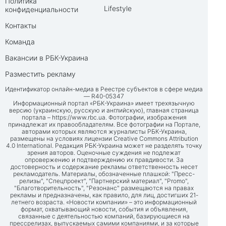
Политика
Lifestyle
конфиденциальности
Контакты
Команда
Вакансии в РБК-Украина
Разместить рекламу
Идентификатор онлайн-медиа в Реестре субъектов в сфере медиа
— R40-05347
Информационный портал «РБК-Украина» имеет трехязычную
версию (украинскую, русскую и английскую), главная страница
портала –
https://www.rbc.ua
. Фотографии, изображения
принадлежат их правообладателям. Все фотографии на Портале,
авторами которых являются журналисты РБК-Украина,
размещены на условиях лицензии Creative Commons Attribution
4.0 International. Редакция РБК-Украина может не разделять точку
зрения авторов. Оценочные суждения не подлежат
опровержению и подтверждению их правдивости. За
достоверность и содержание рекламы ответственность несет
рекламодатель. Материалы, обозначенные плашкой: "Пресс-
релизы", "Спецпроект", "Партнерский материал", "Promo",
"Благотворительность", "Резонанс" размещаются на правах
рекламы и предназначены, как правило, для лиц, достигших 21-
летнего возраста. «Новости компании» – это информационный
формат, охватывающий новости, события и объявления,
связанные с деятельностью компаний, базирующиеся на
прессрелизах, выпускаемых самими компаниями, и за которые