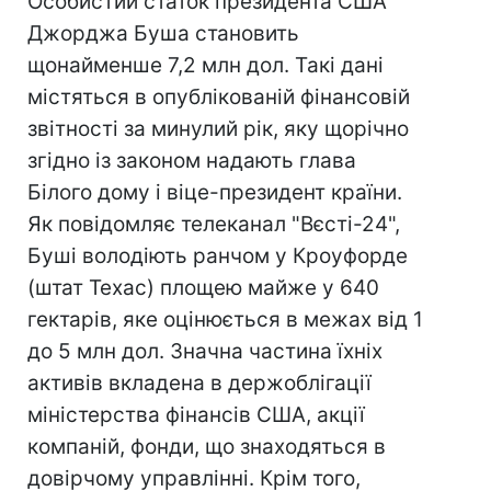
Особистий статок президента США
Джорджа Буша становить
щонайменше 7,2 млн дол. Такі дані
містяться в опублікованій фінансовій
звітності за минулий рік, яку щорічно
згідно із законом надають глава
Білого дому і віце-президент країни.
Як повідомляє телеканал "Вєсті-24",
Буші володіють ранчом у Кроуфорде
(штат Техас) площею майже у 640
гектарів, яке оцінюється в межах від 1
до 5 млн дол. Значна частина їхніх
активів вкладена в держоблігації
міністерства фінансів США, акції
компаній, фонди, що знаходяться в
довірчому управлінні. Крім того,