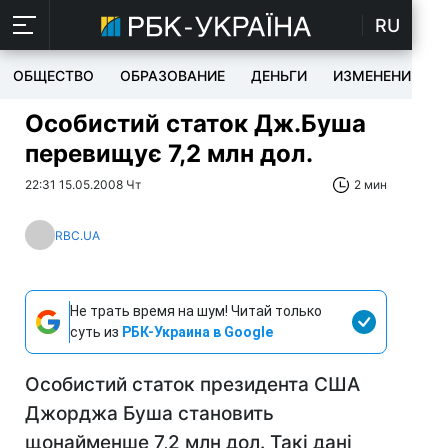
RU
ОБЩЕСТВО
ОБРАЗОВАНИЕ
ДЕНЬГИ
ИЗМЕНЕНИЯ
Особистий статок Дж.Буша
перевищує 7,2 млн дол.
22:31 15.05.2008 Чт
2 мин
RBC.UA
Не трать время на шум! Читай только
суть из
РБК-Украина в Google
Особистий статок президента США
Джорджа Буша становить
щонайменше 7,2 млн дол. Такі дані