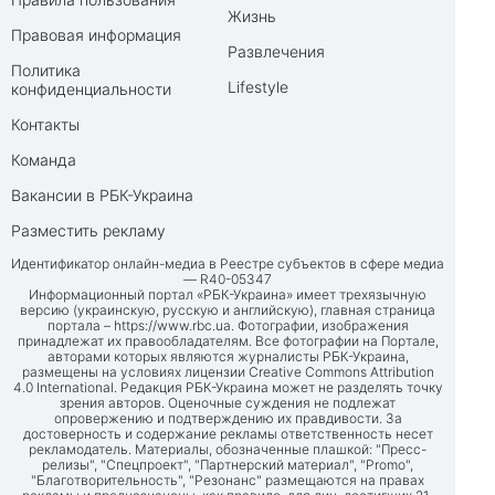
Жизнь
Правовая информация
Развлечения
Политика
Lifestyle
конфиденциальности
Контакты
Команда
Вакансии в РБК-Украина
Разместить рекламу
Идентификатор онлайн-медиа в Реестре субъектов в сфере медиа
— R40-05347
Информационный портал «РБК-Украина» имеет трехязычную
версию (украинскую, русскую и английскую), главная страница
портала –
https://www.rbc.ua
. Фотографии, изображения
принадлежат их правообладателям. Все фотографии на Портале,
авторами которых являются журналисты РБК-Украина,
размещены на условиях лицензии Creative Commons Attribution
4.0 International. Редакция РБК-Украина может не разделять точку
зрения авторов. Оценочные суждения не подлежат
опровержению и подтверждению их правдивости. За
достоверность и содержание рекламы ответственность несет
рекламодатель. Материалы, обозначенные плашкой: "Пресс-
релизы", "Спецпроект", "Партнерский материал", "Promo",
"Благотворительность", "Резонанс" размещаются на правах