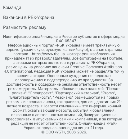
Команда
Вакансии в РБК-Украина
Разместить рекламу
Идентификатор онлайн-медиа в Реестре субъектов в сфере медиа
— R40-05347
Информационный портал «РБК-Украина» имеет трехязычную
версию (украинскую, русскую и английскую), главная страница
портала –
https://www.rbc.ua
. Фотографии, изображения
принадлежат их правообладателям. Все фотографии на Портале,
авторами которых являются журналисты РБК-Украина,
размещены на условиях лицензии Creative Commons Attribution
4.0 International. Редакция РБК-Украина может не разделять точку
зрения авторов. Оценочные суждения не подлежат
опровержению и подтверждению их правдивости. За
достоверность и содержание рекламы ответственность несет
рекламодатель. Материалы, обозначенные плашкой: "Пресс-
релизы", "Спецпроект", "Партнерский материал", "Promo",
"Благотворительность", "Резонанс" размещаются на правах
рекламы и предназначены, как правило, для лиц, достигших 21-
летнего возраста. «Новости компании» – это информационный
формат, охватывающий новости, события и объявления,
связанные с деятельностью компаний, базирующиеся на
прессрелизах, выпускаемых самими компаниями, и за которые
редакция не несет ответственности. Онлайн-медиа «РБК-
Украина» предназначено для лиц от 21 года.
© ООО «УБТ», 2006-2026.