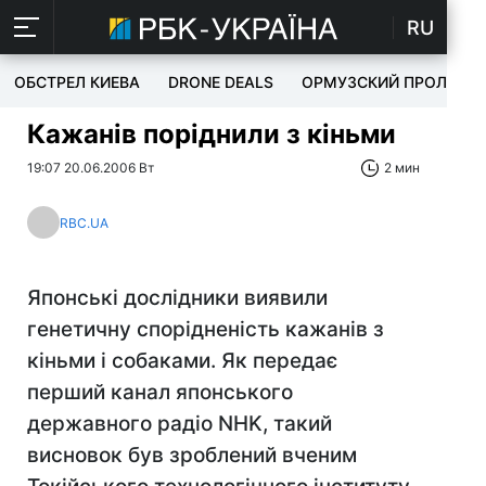
RU
ОБСТРЕЛ КИЕВА
DRONE DEALS
ОРМУЗСКИЙ ПРОЛИВ
Кажанів поріднили з кіньми
19:07 20.06.2006 Вт
2 мин
RBC.UA
Японські дослідники виявили
генетичну спорідненість кажанів з
кіньми і собаками. Як передає
перший канал японського
державного радіо NHK, такий
висновок був зроблений вченим