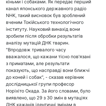
кіньми і собаками. Як передає перший
канал японського державного радіо
NHK, такий висновок був зроблений
вченим Токійського технологічного
інституту. Науковий винахід вони
зробили після обробки результатів
аналізу мутацій ДНК тварин.
"Впродовж тривалого часу
вважалося, що кажани тісно пов'язані
з приматами, але результати
показують, що насправді вони ближчі
до коней і собак", - сказав керівник
дослідницької групи професор
Норіхіто Окада. За його словами, було
виявлено, що 29 з 30 змін в мутаціях
ДНК кажанів ідентичні змінам в