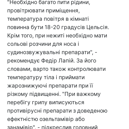
"Необхідно багато пити рідини,
провітрювати приміщення,
температура повітря в кімнаті
повинна бути 18-20 градусів Цельсія.
Крім того, при нежиті необхідно мати
сольові розчини для носа і
судинозвужувальні препарати", -
рекомендує Федір Лапій. За його
словами, варто також контролювати
температуру тіла і приймати
жарознижуючі препарати при її
різкому підвищенні. "При важкому
перебігу грипу виписуються
противірусні препарати з доведеною
ефектністю озельтамівір або
занамівір", - підкреслив головний