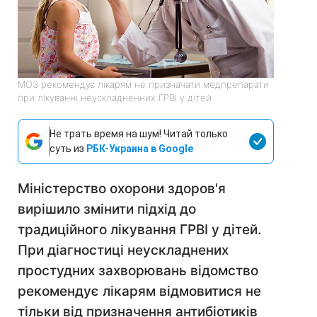
МОЗ рекомендує лікарям не призначати медпрепарати
при лікуванні неускладненних ГРВІ у дітей
Не трать время на шум! Читай только
суть из
РБК-Украина в Google
Міністерство охорони здоров'я
вирішило змінити підхід до
традиційного лікування ГРВІ у дітей.
При діагностиці неускладнених
простудних захворювань відомство
рекомендує лікарям відмовитися не
тільки від призначення антибіотиків