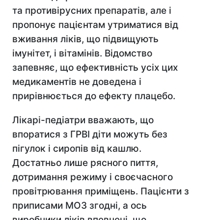
та противірусних препаратів, але і
пропонує пацієнтам утриматися від
вживання ліків, що підвищують
імунітет, і вітамінів. Відомство
запевняє, що ефективність усіх цих
медикаментів не доведена і
прирівнюється до ефекту плацебо.
Лікарі-педіатри вважають, що
впоратися з ГРВІ діти можуть без
пігулок і сиропів від кашлю.
Достатньо лише рясного пиття,
дотримання режиму і своєчасного
провітрювання приміщень. Пацієнти з
приписами М
ОЗ згодні, а ось
виробники ліків впевнені, що