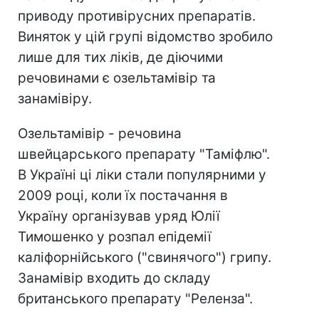
приводу противірусних препаратів.
Виняток у цій групі відомство зробило
лише для тих ліків, де діючими
речовинами є озельтамівір та
занамівіру.
Озельтамівір - речовина
швейцарського препарату "Таміфлю".
В Україні ці ліки стали популярними у
2009 році, коли їх постачання в
Україну організував уряд Юлії
Тимошенко у розпал епідемії
каліфорнійського ("свинячого") грипу.
Занамівір входить до складу
британського препарату "Реленза".