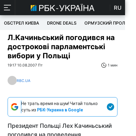
RU
ОБСТРЕЛ КИЕВА
DRONE DEALS
ОРМУЗСКИЙ ПРОЛИВ
Л.Качиньський погодився на
дострокові парламентські
вибори у Польщі
19:17 10.08.2007 Пт
1 мин
RBC.UA
Не трать время на шум! Читай только
суть из
РБК-Украина в Google
Президент Польщі Лех Качиньський
погодився на проведення