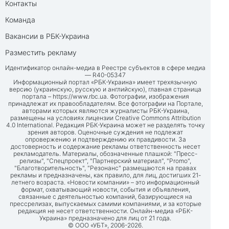
Контакты
Команда
Вакансии в РБК-Украина
Разместить рекламу
Идентификатор онлайн-медиа в Реестре субъектов в сфере медиа
— R40-05347
Информационный портал «РБК-Украина» имеет трехязычную
версию (украинскую, русскую и английскую), главная страница
портала –
https://www.rbc.ua
. Фотографии, изображения
принадлежат их правообладателям. Все фотографии на Портале,
авторами которых являются журналисты РБК-Украина,
размещены на условиях лицензии Creative Commons Attribution
4.0 International. Редакция РБК-Украина может не разделять точку
зрения авторов. Оценочные суждения не подлежат
опровержению и подтверждению их правдивости. За
достоверность и содержание рекламы ответственность несет
рекламодатель. Материалы, обозначенные плашкой: "Пресс-
релизы", "Спецпроект", "Партнерский материал", "Promo",
"Благотворительность", "Резонанс" размещаются на правах
рекламы и предназначены, как правило, для лиц, достигших 21-
летнего возраста. «Новости компании» – это информационный
формат, охватывающий новости, события и объявления,
связанные с деятельностью компаний, базирующиеся на
прессрелизах, выпускаемых самими компаниями, и за которые
редакция не несет ответственности. Онлайн-медиа «РБК-
Украина» предназначено для лиц от 21 года.
© ООО «УБТ», 2006-2026.