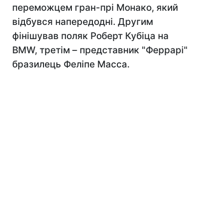
переможцем гран-прі Монако, який
відбувся напередодні. Другим
фінішував поляк Роберт Кубіца на
BMW, третім – представник "Феррарі"
бразилець Феліпе Масcа.