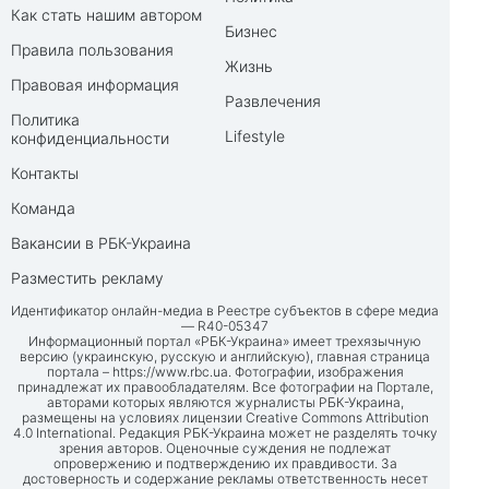
Как стать нашим автором
Бизнес
Правила пользования
Жизнь
Правовая информация
Развлечения
Политика
Lifestyle
конфиденциальности
Контакты
Команда
Вакансии в РБК-Украина
Разместить рекламу
Идентификатор онлайн-медиа в Реестре субъектов в сфере медиа
— R40-05347
Информационный портал «РБК-Украина» имеет трехязычную
версию (украинскую, русскую и английскую), главная страница
портала –
https://www.rbc.ua
. Фотографии, изображения
принадлежат их правообладателям. Все фотографии на Портале,
авторами которых являются журналисты РБК-Украина,
размещены на условиях лицензии Creative Commons Attribution
4.0 International. Редакция РБК-Украина может не разделять точку
зрения авторов. Оценочные суждения не подлежат
опровержению и подтверждению их правдивости. За
достоверность и содержание рекламы ответственность несет