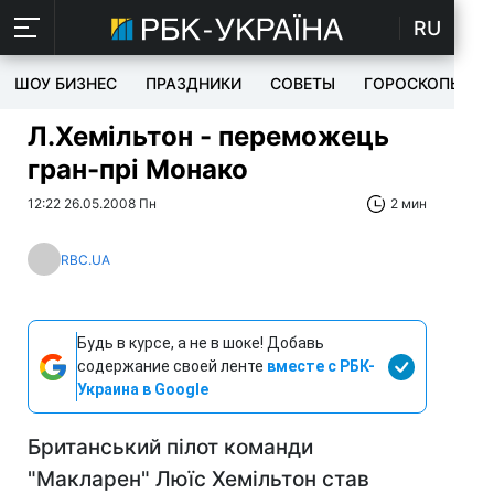
RU
ШОУ БИЗНЕС
ПРАЗДНИКИ
СОВЕТЫ
ГОРОСКОПЫ
Л.Хемільтон - переможець
гран-прі Монако
12:22 26.05.2008 Пн
2 мин
RBC.UA
Будь в курсе, а не в шоке! Добавь
содержание своей ленте
вместе с РБК-
Украина в Google
Британський пілот команди
"Макларен" Люїс Хемільтон став