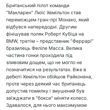
Британський пілот команди
"Макларен" Люїс Хемільтон став
переможцем гран-прі Монако, який
відбувся напередодні. Другим
фінішував поляк Роберт Кубіца на
BMW, третім – представник "Феррарі"
бразилець Феліпе Масcа. Велика
частина гонки проходила під
зливовим дощем, що не могло не
позначитися на результатах. Вже в
дебюті Хемільтон обійшов Райконена,
проте через деякий час британець
допустив помилку і змушений був
заїжджати в "бокси" міняти колесо.
Здавалося, для нього максимумом