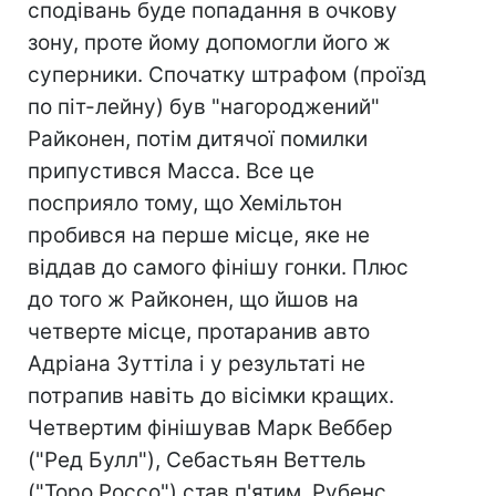
сподівань буде попадання в очкову
зону, проте йому допомогли його ж
суперники. Спочатку штрафом (проїзд
по піт-лейну) був "нагороджений"
Райконен, потім дитячої помилки
припустився Масса. Все це
посприяло тому, що Хемільтон
пробився на перше місце, яке не
віддав до самого фінішу гонки. Плюс
до того ж Райконен, що йшов на
четверте місце, протаранив авто
Адріана Зуттіла і у результаті не
потрапив навіть до вісімки кращих.
Четвертим фінішував Марк Веббер
("Ред Булл"), Себастьян Веттель
("Торо Россо") став п'ятим, Рубенс