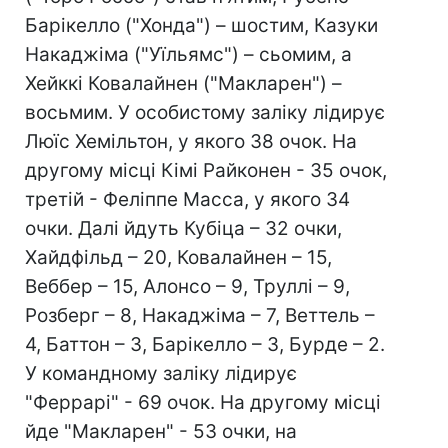
Барікелло ("Хонда") – шостим, Казуки
Накаджіма ("Уїльямс") – сьомим, а
Хейккі Ковалайнен ("Макларен") –
восьмим. У особистому заліку лідирує
Люїс Хемільтон, у якого 38 очок. На
другому місці Кімі Райконен - 35 очок,
третій - Феліппе Масса, у якого 34
очки. Далі йдуть Кубіца – 32 очки,
Хайдфільд – 20, Ковалайнен – 15,
Веббер – 15, Алонсо – 9, Труллі – 9,
Розберг – 8, Накаджіма – 7, Веттель –
4, Баттон – 3, Барікелло – 3, Бурде – 2.
У командному заліку лідирує
"Феррарі" - 69 очок. На другому місці
йде "Макларен" - 53 очки, на