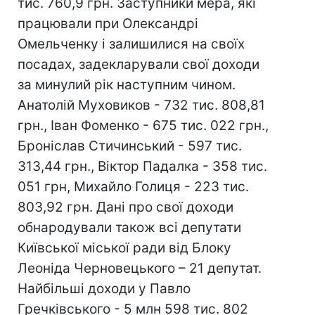
тис. 760,9 грн. Заступники мера, які
працювали при Олександрі
Омельченку і залишилися на своїх
посадах, задекларували свої доходи
за минулий рік наступним чином.
Анатолій Муховиков - 732 тис. 808,81
грн., Іван Фоменко - 675 тис. 022 грн.,
Броніслав Стичинський - 597 тис.
313,44 грн., Віктор Падалка - 358 тис.
051 грн, Михайло Голиця - 223 тис.
803,92 грн. Дані про свої доходи
обнародували також всі депутати
Київської міської ради від Блоку
Леоніда Черновецького – 21 депутат.
Найбільші доходи у Павло
Гречківського - 5 млн 598 тис. 802