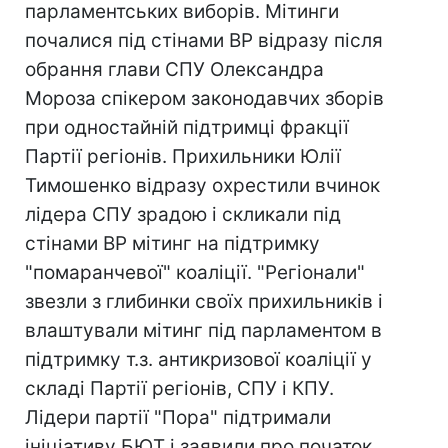
парламентських виборів. Мітинги
почалися під стінами ВР відразу після
обрання глави СПУ Олександра
Мороза спікером законодавчих зборів
при одностайній підтримці фракції
Партії регіонів. Прихильники Юлії
Тимошенко відразу охрестили вчинок
лідера СПУ зрадою і скликали під
стінами ВР мітинг на підтримку
"помаранчевої" коаліції. "Регіонали"
звезли з глибинки своїх прихильників і
влаштували мітинг під парламентом в
підтримку т.з. антикризової коаліції у
складі Партії регіонів, СПУ і КПУ.
Лідери партії "Пора" підтримали
ініціативу БЮТ і заявили про початок