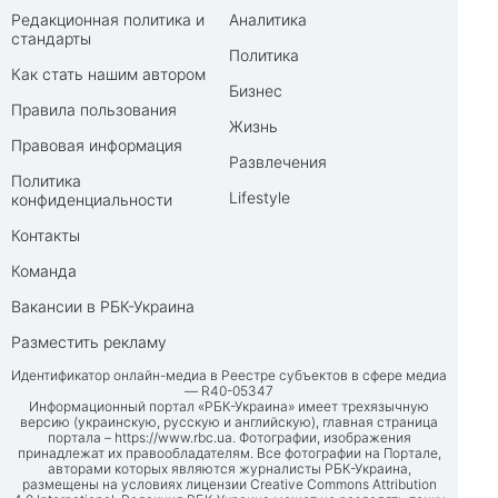
Редакционная политика и
Аналитика
стандарты
Политика
Как стать нашим автором
Бизнес
Правила пользования
Жизнь
Правовая информация
Развлечения
Политика
Lifestyle
конфиденциальности
Контакты
Команда
Вакансии в РБК-Украина
Разместить рекламу
Идентификатор онлайн-медиа в Реестре субъектов в сфере медиа
— R40-05347
Информационный портал «РБК-Украина» имеет трехязычную
версию (украинскую, русскую и английскую), главная страница
портала –
https://www.rbc.ua
. Фотографии, изображения
принадлежат их правообладателям. Все фотографии на Портале,
авторами которых являются журналисты РБК-Украина,
размещены на условиях лицензии Creative Commons Attribution