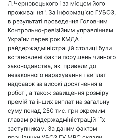
Л.Черновецького і за місцем його
проживання". За інформацією ГУБОЗ,
в результаті проведення Головним
Контрольно-ревізійним управлінням
України перевірок КМДА і
райдержадміністрацій столиці були
встановлені факти порушень чинного
законодавства, які привели до
незаконного нарахування і виплат
надбавок за високі досягнення в
роботі, а також завищення розміру
премій та інших виплат на загальну
суму понад 250 тис. грн окремим
главам райдержадміністрацій і їх
заступникам. За даним фактом
працівники УБОЗ ГУ МВС склали