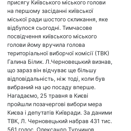
присягу Київського міського голови
на першому засіданні київської
міської ради шостого скликання, яке
відбулося сьогодні. Тимчасове
посвідчення київського міського
голови йому вручила голова
територіальної виборчої комісії (ТВК)
Галина Білик. Л.Черновецький визнав,
що зараз він відчуває ще більшу
відповідальність, ніж тоді, коли був
вибраний на цю посаду вперше.
Нагадаємо, 25 травня в Києві
пройшли позачергові вибори мера
Києва і депутатів Київради. За даними
ТВК, Л. Черновецький набрав 431 тис.
561 голос, Олександр Турчинов