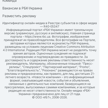
Команда
Вакансии в РБК-Украина
Разместить рекламу
Идентификатор онлайн-медиа в Реестре субъектов в сфере медиа
— R40-05347
Информационный портал «РБК-Украина» имеет трехязычную
версию (украинскую, русскую и английскую), главная страница
портала –
https://www.rbc.ua
. Фотографии, изображения
принадлежат их правообладателям. Все фотографии на Портале,
авторами которых являются журналисты РБК-Украина,
размещены на условиях лицензии Creative Commons Attribution
4.0 International. Редакция РБК-Украина может не разделять точку
зрения авторов. Оценочные суждения не подлежат
опровержению и подтверждению их правдивости. За
достоверность и содержание рекламы ответственность несет
рекламодатель. Материалы, обозначенные плашкой: "Пресс-
релизы", "Спецпроект", "Партнерский материал", "Promo",
"Благотворительность", "Резонанс" размещаются на правах
рекламы и предназначены, как правило, для лиц, достигших 21-
летнего возраста. «Новости компании» – это информационный
формат, охватывающий новости, события и объявления,
связанные с деятельностью компаний, базирующиеся на
прессрелизах, выпускаемых самими компаниями, и за которые
редакция не несет ответственности. Онлайн-медиа «РБК-
Украина» предназначено для лиц от 21 года.
© ООО «УБТ», 2006-2026.