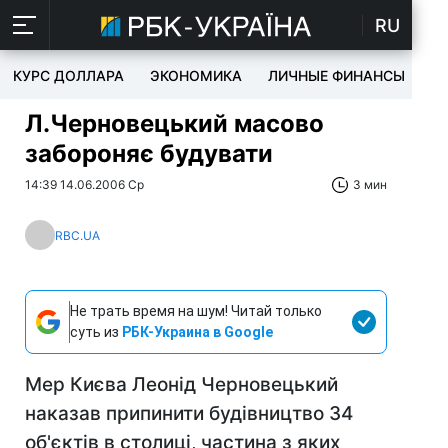
RU
КУРС ДОЛЛАРА
ЭКОНОМИКА
ЛИЧНЫЕ ФИНАНСЫ
T
Л.Черновецький масово
забороняє будувати
14:39 14.06.2006 Ср
3 мин
RBC.UA
Не трать время на шум! Читай только
суть из
РБК-Украина в Google
Мер Києва Леонід Черновецький
наказав припинити будівництво 34
об'єктів в столиці, частина з яких