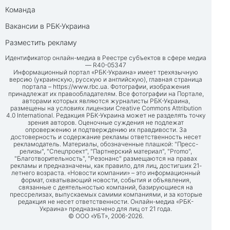
Команда
Вакансии в РБК-Украина
Разместить рекламу
Идентификатор онлайн-медиа в Реестре субъектов в сфере медиа
— R40-05347
Информационный портал «РБК-Украина» имеет трехязычную
версию (украинскую, русскую и английскую), главная страница
портала –
https://www.rbc.ua
. Фотографии, изображения
принадлежат их правообладателям. Все фотографии на Портале,
авторами которых являются журналисты РБК-Украина,
размещены на условиях лицензии Creative Commons Attribution
4.0 International. Редакция РБК-Украина может не разделять точку
зрения авторов. Оценочные суждения не подлежат
опровержению и подтверждению их правдивости. За
достоверность и содержание рекламы ответственность несет
рекламодатель. Материалы, обозначенные плашкой: "Пресс-
релизы", "Спецпроект", "Партнерский материал", "Promo",
"Благотворительность", "Резонанс" размещаются на правах
рекламы и предназначены, как правило, для лиц, достигших 21-
летнего возраста. «Новости компании» – это информационный
формат, охватывающий новости, события и объявления,
связанные с деятельностью компаний, базирующиеся на
прессрелизах, выпускаемых самими компаниями, и за которые
редакция не несет ответственности. Онлайн-медиа «РБК-
Украина» предназначено для лиц от 21 года.
© ООО «УБТ», 2006-2026.