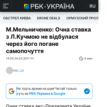
RU
ОБСТРЕЛ КИЕВА
DRONE DEALS
ОРМУЗСКИЙ ПРОЛИВ
М.Мельниченко: Очна ставка
з Л.Кучмою не відбулася
через його погане
самопочуття
14:05 24.03.2011 Чт
4 мин
RBC.UA
Не трать время на шум! Читай только
суть из
РБК-Украина в Google
Очна ставка екс-Президента України