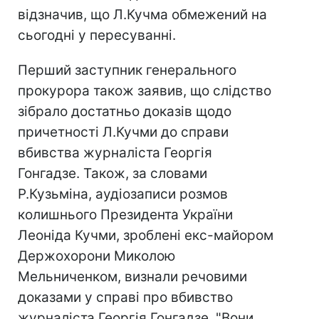
відзначив, що Л.Кучма обмежений на
сьогодні у пересуванні.
Перший заступник генерального
прокурора також заявив, що слідство
зібрало достатньо доказів щодо
причетності Л.Кучми до справи
вбивства журналіста Георгія
Гонгадзе. Також, за словами
Р.Кузьміна, аудіозаписи розмов
колишнього Президента України
Леоніда Кучми, зроблені екс-майором
Держохорони Миколою
Мельниченком, визнали речовими
доказами у справі про вбивство
журналіста Георгія Гонгадзе. "Вони