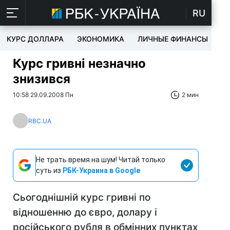
RU
КУРС ДОЛЛАРА
ЭКОНОМИКА
ЛИЧНЫЕ ФИНАНСЫ
T
Курс гривні незначно
знизився
10:58 29.09.2008 Пн
2 мин
RBC.UA
Не трать время на шум! Читай только
суть из
РБК-Украина в Google
Сьогоднішній курс гривні по
відношенню до євро, долару і
російського рубля в обмінних пунктах