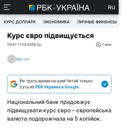
RU
КУРС ДОЛЛАРА
ЭКОНОМИКА
ЛИЧНЫЕ ФИНАНСЫ
T
Курс євро підвищується
09:47 17.09.2008 Ср
1 мин
RBC.UA
Не трать время на шум! Читай только
суть из
РБК-Украина в Google
Національний банк продовжує
підвищувати курс євро – європейська
валюта подорожчала на 5 копійок.