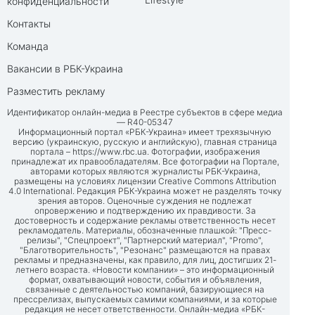
конфиденциальности
Контакты
Команда
Вакансии в РБК-Украина
Разместить рекламу
Идентификатор онлайн-медиа в Реестре субъектов в сфере медиа
— R40-05347
Информационный портал «РБК-Украина» имеет трехязычную
версию (украинскую, русскую и английскую), главная страница
портала –
https://www.rbc.ua
. Фотографии, изображения
принадлежат их правообладателям. Все фотографии на Портале,
авторами которых являются журналисты РБК-Украина,
размещены на условиях лицензии Creative Commons Attribution
4.0 International. Редакция РБК-Украина может не разделять точку
зрения авторов. Оценочные суждения не подлежат
опровержению и подтверждению их правдивости. За
достоверность и содержание рекламы ответственность несет
рекламодатель. Материалы, обозначенные плашкой: "Пресс-
релизы", "Спецпроект", "Партнерский материал", "Promo",
"Благотворительность", "Резонанс" размещаются на правах
рекламы и предназначены, как правило, для лиц, достигших 21-
летнего возраста. «Новости компании» – это информационный
формат, охватывающий новости, события и объявления,
связанные с деятельностью компаний, базирующиеся на
прессрелизах, выпускаемых самими компаниями, и за которые
редакция не несет ответственности. Онлайн-медиа «РБК-