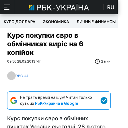
RU
КУРС ДОЛЛАРА
ЭКОНОМИКА
ЛИЧНЫЕ ФИНАНСЫ
T
Курс покупки євро в
обмінниках виріс на 6
копійок
09:56 28.02.2013 Чт
2 мин
RBC.UA
Не трать время на шум! Читай только
суть из
РБК-Украина в Google
Курс покупки євро в обмінних
пунктах України сьогодні, 28 лютого,