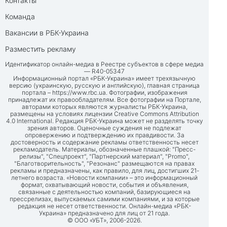
Контакты
Команда
Вакансии в РБК-Украина
Разместить рекламу
Идентификатор онлайн-медиа в Реестре субъектов в сфере медиа
— R40-05347
Информационный портал «РБК-Украина» имеет трехязычную
версию (украинскую, русскую и английскую), главная страница
портала –
https://www.rbc.ua
. Фотографии, изображения
принадлежат их правообладателям. Все фотографии на Портале,
авторами которых являются журналисты РБК-Украина,
размещены на условиях лицензии Creative Commons Attribution
4.0 International. Редакция РБК-Украина может не разделять точку
зрения авторов. Оценочные суждения не подлежат
опровержению и подтверждению их правдивости. За
достоверность и содержание рекламы ответственность несет
рекламодатель. Материалы, обозначенные плашкой: "Пресс-
релизы", "Спецпроект", "Партнерский материал", "Promo",
"Благотворительность", "Резонанс" размещаются на правах
рекламы и предназначены, как правило, для лиц, достигших 21-
летнего возраста. «Новости компании» – это информационный
формат, охватывающий новости, события и объявления,
связанные с деятельностью компаний, базирующиеся на
прессрелизах, выпускаемых самими компаниями, и за которые
редакция не несет ответственности. Онлайн-медиа «РБК-
Украина» предназначено для лиц от 21 года.
© ООО «УБТ», 2006-2026.