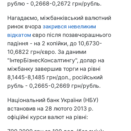
рублю - 0,2668-0,2672 грн/рубль.
Нагадаємо, міжбанківський валютний
ринок вчора
закрився невеликим
відкатом
євро після позавчорашнього
падіння - на 2 копійки, до 10,6730-
10,6822 грн/євро. За даними
"ІнтерБізнесКонсалтингу", долар на
міжбанку завершив торги на рівні
8,1445-8,1485 грн/дол., російський
рубль - 0,2665-0,2669 грн/рубль.
Національний банк України (НБУ)
встановив на 28 лютого 2013 р.
офіційні курси валют на рівні: