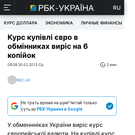
RU
КУРС ДОЛЛАРА
ЭКОНОМИКА
ЛИЧНЫЕ ФИНАНСЫ
T
Курс купівлі євро в
обмінниках виріс на 6
копійок
09:28 20.02.2013 Ср
2 мин
RBC.UA
Не трать время на шум! Читай только
суть из
РБК-Украина в Google
У обменнніках України виріс курс
європейської валюти. На купівлі курс