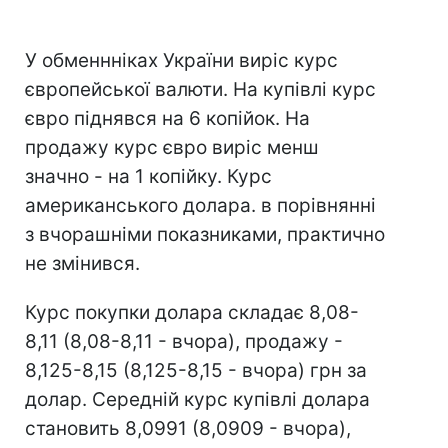
У обменнніках України виріс курс
європейської валюти. На купівлі курс
євро піднявся на 6 копійок. На
продажу курс євро виріс менш
значно - на 1 копійку. Курс
американського долара. в порівнянні
з вчорашніми показниками, практично
не змінився.
Курс покупки долара складає 8,08-
8,11 (8,08-8,11 - вчора), продажу -
8,125-8,15 (8,125-8,15 - вчора) грн за
долар. Середній курс купівлі долара
становить 8,0991 (8,0909 - вчора),