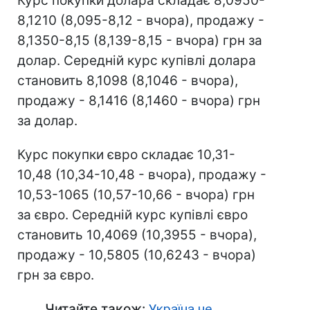
Курс покупки долара складає 8,0950-
8,1210 (8,095-8,12 - вчора), продажу -
8,1350-8,15 (8,139-8,15 - вчора) грн за
долар. Середній курс купівлі долара
становить 8,1098 (8,1046 - вчора),
продажу - 8,1416 (8,1460 - вчора) грн
за долар.
Курс покупки євро складає 10,31-
10,48 (10,34-10,48 - вчора), продажу -
10,53-1065 (10,57-10,66 - вчора) грн
за євро. Середній курс купівлі євро
становить 10,4069 (10,3955 - вчора),
продажу - 10,5805 (10,6243 - вчора)
грн за євро.
Читайте також:
Україна не