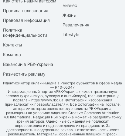
Как стать нашим автором
Бизнес
Правила пользования
Жизнь
Правовая информация
Развлечения
Политика
Lifestyle
конфиденциальности
Контакты
Команда
Вакансии в РБК-Украина
Разместить рекламу
Идентификатор онлайн-медиа в Реестре субъектов в сфере медиа
— R40-05347
Информационный портал «РБК-Украина» имеет трехязычную
версию (украинскую, русскую и английскую), главная страница
портала –
https://www.rbc.ua
. Фотографии, изображения
принадлежат их правообладателям. Все фотографии на Портале,
авторами которых являются журналисты РБК-Украина,
размещены на условиях лицензии Creative Commons Attribution
4.0 International. Редакция РБК-Украина может не разделять точку
зрения авторов. Оценочные суждения не подлежат
опровержению и подтверждению их правдивости. За
достоверность и содержание рекламы ответственность несет
рекламодатель. Материалы, обозначенные плашкой: "Пресс-