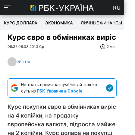
RU
КУРС ДОЛЛАРА
ЭКОНОМИКА
ЛИЧНЫЕ ФИНАНСЫ
T
Курс євро в обмінниках виріс
09:35 06.03.2013 Ср
2 мин
RBC.UA
Не трать время на шум! Читай только
суть из
РБК-Украина в Google
Курс покупки євро в обмінниках виріс
на 4 копійки, на продажу
європейська валюта, підросла майже
на 2 копійки. Курс долара на покупці