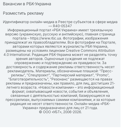
Вакансии в РБК-Украина
Разместить рекламу
Идентификатор онлайн-медиа в Реестре субъектов в сфере медиа
— R40-05347
Информационный портал «РБК-Украина» имеет трехязычную
версию (украинскую, русскую и английскую), главная страница
портала –
https://www.rbc.ua
. Фотографии, изображения
принадлежат их правообладателям. Все фотографии на Портале,
авторами которых являются журналисты РБК-Украина,
размещены на условиях лицензии Creative Commons Attribution
4.0 International. Редакция РБК-Украина может не разделять точку
зрения авторов. Оценочные суждения не подлежат
опровержению и подтверждению их правдивости. За
достоверность и содержание рекламы ответственность несет
рекламодатель. Материалы, обозначенные плашкой: "Пресс-
релизы", "Спецпроект", "Партнерский материал", "Promo",
"Благотворительность", "Резонанс" размещаются на правах
рекламы и предназначены, как правило, для лиц, достигших 21-
летнего возраста. «Новости компании» – это информационный
формат, охватывающий новости, события и объявления,
связанные с деятельностью компаний, базирующиеся на
прессрелизах, выпускаемых самими компаниями, и за которые
редакция не несет ответственности. Онлайн-медиа «РБК-
Украина» предназначено для лиц от 21 года.
© ООО «УБТ», 2006-2026.