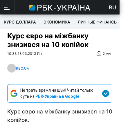
RU
КУРС ДОЛЛАРА
ЭКОНОМИКА
ЛИЧНЫЕ ФИНАНСЫ
T
Курс євро на міжбанку
знизився на 10 копійок
10:33 18.03.2013 Пн
2 мин
RBC.UA
Не трать время на шум! Читай только
суть из
РБК-Украина в Google
Курс євро на міжбанку знизився на 10
копійок.