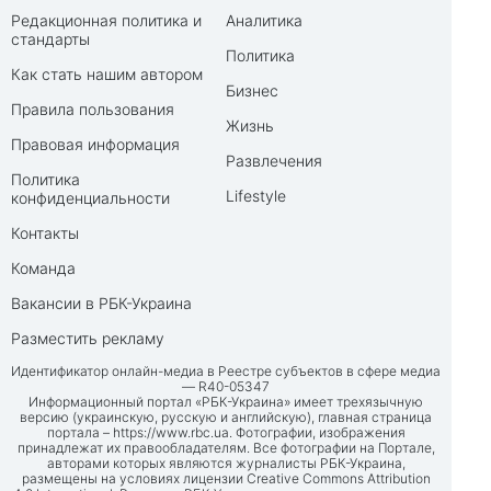
Редакционная политика и
Аналитика
стандарты
Политика
Как стать нашим автором
Бизнес
Правила пользования
Жизнь
Правовая информация
Развлечения
Политика
Lifestyle
конфиденциальности
Контакты
Команда
Вакансии в РБК-Украина
Разместить рекламу
Идентификатор онлайн-медиа в Реестре субъектов в сфере медиа
— R40-05347
Информационный портал «РБК-Украина» имеет трехязычную
версию (украинскую, русскую и английскую), главная страница
портала –
https://www.rbc.ua
. Фотографии, изображения
принадлежат их правообладателям. Все фотографии на Портале,
авторами которых являются журналисты РБК-Украина,
размещены на условиях лицензии Creative Commons Attribution