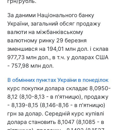
грн/рубль.
За даними Національного банку
України, загальний обсяг продажу
валюти на міжбанківському
валютному ринку 29 березня
зменшився на 194,01 млн дол. і склав
977,73 млн дол., в т.ч. у доларах США
- 757,98 млн дол.
В обмінних пунктах України в понеділок
курс покупки долара складає 8,0950-
8,12 (8,10-8,13 - в п'ятницю), продажу
- 8,139-8,15 (8,146-8,16 - в п'ятницю)
грн за долар. Середній курс купівлі
долара становить 8,1047 (8,1085 - в