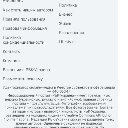
стандарты
Политика
Как стать нашим автором
Бизнес
Правила пользования
Жизнь
Правовая информация
Развлечения
Политика
Lifestyle
конфиденциальности
Контакты
Команда
Вакансии в РБК-Украина
Разместить рекламу
Идентификатор онлайн-медиа в Реестре субъектов в сфере медиа
— R40-05347
Информационный портал «РБК-Украина» имеет трехязычную
версию (украинскую, русскую и английскую), главная страница
портала –
https://www.rbc.ua
. Фотографии, изображения
принадлежат их правообладателям. Все фотографии на Портале,
авторами которых являются журналисты РБК-Украина,
размещены на условиях лицензии Creative Commons Attribution
4.0 International. Редакция РБК-Украина может не разделять точку
зрения авторов. Оценочные суждения не подлежат
опровержению и подтверждению их правдивости. За