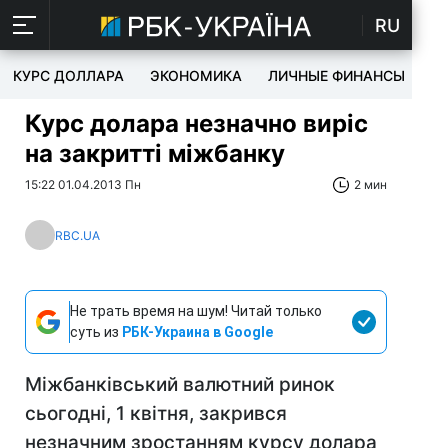
RU
КУРС ДОЛЛАРА
ЭКОНОМИКА
ЛИЧНЫЕ ФИНАНСЫ
T
Курс долара незначно виріс
на закритті міжбанку
15:22 01.04.2013 Пн
2 мин
RBC.UA
Не трать время на шум! Читай только
суть из
РБК-Украина в Google
Міжбанківський валютний ринок
сьогодні, 1 квітня, закрився
незначним зростанням курсу долара