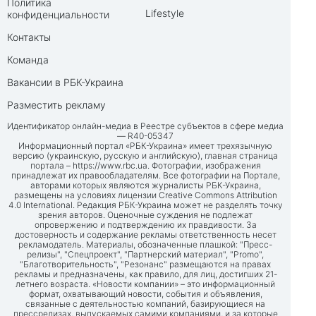
Политика
Lifestyle
конфиденциальности
Контакты
Команда
Вакансии в РБК-Украина
Разместить рекламу
Идентификатор онлайн-медиа в Реестре субъектов в сфере медиа
— R40-05347
Информационный портал «РБК-Украина» имеет трехязычную
версию (украинскую, русскую и английскую), главная страница
портала –
https://www.rbc.ua
. Фотографии, изображения
принадлежат их правообладателям. Все фотографии на Портале,
авторами которых являются журналисты РБК-Украина,
размещены на условиях лицензии Creative Commons Attribution
4.0 International. Редакция РБК-Украина может не разделять точку
зрения авторов. Оценочные суждения не подлежат
опровержению и подтверждению их правдивости. За
достоверность и содержание рекламы ответственность несет
рекламодатель. Материалы, обозначенные плашкой: "Пресс-
релизы", "Спецпроект", "Партнерский материал", "Promo",
"Благотворительность", "Резонанс" размещаются на правах
рекламы и предназначены, как правило, для лиц, достигших 21-
летнего возраста. «Новости компании» – это информационный
формат, охватывающий новости, события и объявления,
связанные с деятельностью компаний, базирующиеся на
прессрелизах, выпускаемых самими компаниями, и за которые