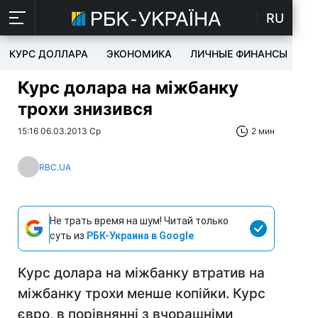
RU
КУРС ДОЛЛАРА
ЭКОНОМИКА
ЛИЧНЫЕ ФИНАНСЫ
T
Курс долара на міжбанку
трохи знизився
15:16 06.03.2013 Ср
2 мин
RBC.UA
Не трать время на шум! Читай только
суть из
РБК-Украина в Google
Курс долара на міжбанку втратив на
міжбанку трохи менше копійки. Курс
євро, в порівнянні з вчорашніми