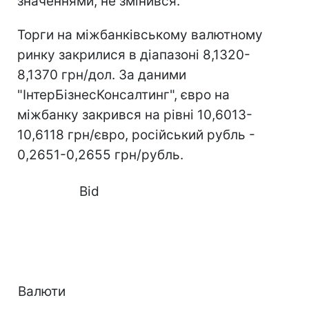
значеннями, не змінився.
Торги на міжбанківському валютному
ринку закрилися в діапазоні 8,1320-
8,1370 грн/дол. За даними
"ІнтерБізнесКонсалтинг", євро на
міжбанку закрився на рівні 10,6013-
10,6118 грн/євро, російський рубль -
0,2651-0,2655 грн/рубль.
Bid
Валюти