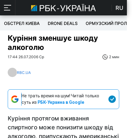
RU
ОБСТРЕЛ КИЕВА
DRONE DEALS
ОРМУЗСКИЙ ПРОЛИВ
Куріння зменшує шкоду
алкоголю
17:44 26.07.2006 Ср
2 мин
RBC.UA
Не трать время на шум! Читай только
суть из
РБК-Украина в Google
Куріння протягом вживання
спиртного може понизити шкоду від
алкоголю, припускають американські