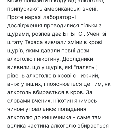
може понизити шкоду від алкоголю,
припускають американські вчені.
Проте наразі лабораторні
дослідження проводилися тільки з
щурами, розповідає Бі-Бі-Сі. Учені зі
штату Техаса вивчали зміни в крові
щурів, яким давали певні дози
алкоголю і нікотину. Дослідники
виявили, що у щурів, які "палять",
рівень алкоголю в крові є нижчий,
аніж у інших, і пояснюється це тим, як
алкоголь вбирається в кров. За
словами вчених, нікотин якимось
чином уповільнює попадання
алкоголю до кишечника - саме там
велика частина алкоголю вбирається