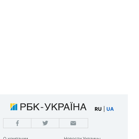
RU
|
UA
О компании
Новости Украины