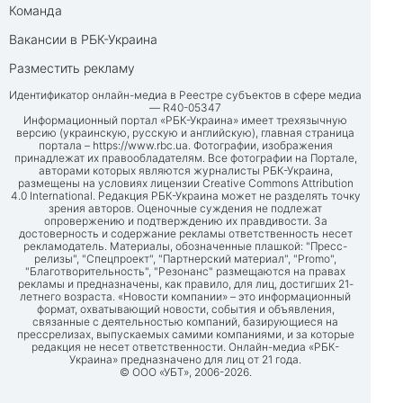
Команда
Вакансии в РБК-Украина
Разместить рекламу
Идентификатор онлайн-медиа в Реестре субъектов в сфере медиа
— R40-05347
Информационный портал «РБК-Украина» имеет трехязычную
версию (украинскую, русскую и английскую), главная страница
портала –
https://www.rbc.ua
. Фотографии, изображения
принадлежат их правообладателям. Все фотографии на Портале,
авторами которых являются журналисты РБК-Украина,
размещены на условиях лицензии Creative Commons Attribution
4.0 International. Редакция РБК-Украина может не разделять точку
зрения авторов. Оценочные суждения не подлежат
опровержению и подтверждению их правдивости. За
достоверность и содержание рекламы ответственность несет
рекламодатель. Материалы, обозначенные плашкой: "Пресс-
релизы", "Спецпроект", "Партнерский материал", "Promo",
"Благотворительность", "Резонанс" размещаются на правах
рекламы и предназначены, как правило, для лиц, достигших 21-
летнего возраста. «Новости компании» – это информационный
формат, охватывающий новости, события и объявления,
связанные с деятельностью компаний, базирующиеся на
прессрелизах, выпускаемых самими компаниями, и за которые
редакция не несет ответственности. Онлайн-медиа «РБК-
Украина» предназначено для лиц от 21 года.
© ООО «УБТ», 2006-2026.