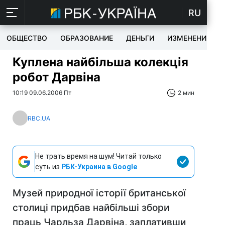
RU
ОБЩЕСТВО
ОБРАЗОВАНИЕ
ДЕНЬГИ
ИЗМЕНЕНИЯ
Куплена найбільша колекція
робот Дарвіна
10:19 09.06.2006 Пт
2 мин
RBC.UA
Не трать время на шум! Читай только
суть из
РБК-Украина в Google
Музей природної історії британської
столиці придбав найбільші збори
праць Чарльза Дарвіна, заплативши