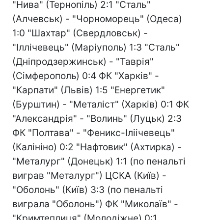
"Нива" (Тернопіль) 2:1 "Сталь"
(Алчевськ) - "Чорноморець" (Одеса)
1:0 "Шахтар" (Свердловськ) -
"Іллічевець" (Маріуполь) 1:3 "Сталь"
(Дніпродзержинськ) - "Таврія"
(Сімферополь) 0:4 ФК "Харків" -
"Карпати" (Львів) 1:5 "Енергетик"
(Бурштин) - "Металіст" (Харків) 0:1 ФК
"Александрія" - "Волинь" (Луцьк) 2:3
ФК "Полтава" - "Феникс-Іліічевець"
(Калініно) 0:2 "Нафтовик" (Ахтирка) -
"Металург" (Донецьк) 1:1 (по пенальті
виграв "Металург") ЦСКА (Київ) -
"Оболонь" (Київ) 3:3 (по пенальті
виграла "Оболонь") ФК "Миколаїв" -
"Кримтеплиця" (Молодіжне) 0:1