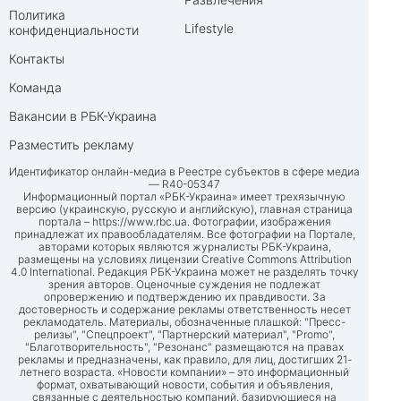
Политика
Lifestyle
конфиденциальности
Контакты
Команда
Вакансии в РБК-Украина
Разместить рекламу
Идентификатор онлайн-медиа в Реестре субъектов в сфере медиа
— R40-05347
Информационный портал «РБК-Украина» имеет трехязычную
версию (украинскую, русскую и английскую), главная страница
портала –
https://www.rbc.ua
. Фотографии, изображения
принадлежат их правообладателям. Все фотографии на Портале,
авторами которых являются журналисты РБК-Украина,
размещены на условиях лицензии Creative Commons Attribution
4.0 International. Редакция РБК-Украина может не разделять точку
зрения авторов. Оценочные суждения не подлежат
опровержению и подтверждению их правдивости. За
достоверность и содержание рекламы ответственность несет
рекламодатель. Материалы, обозначенные плашкой: "Пресс-
релизы", "Спецпроект", "Партнерский материал", "Promo",
"Благотворительность", "Резонанс" размещаются на правах
рекламы и предназначены, как правило, для лиц, достигших 21-
летнего возраста. «Новости компании» – это информационный
формат, охватывающий новости, события и объявления,
связанные с деятельностью компаний, базирующиеся на