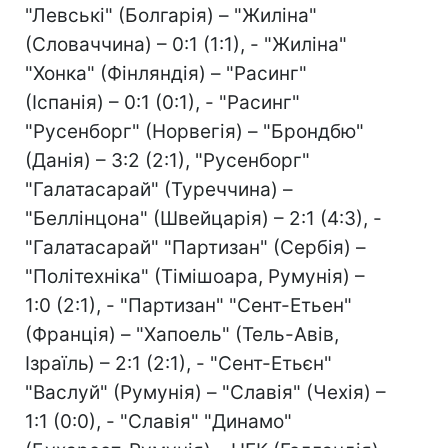
"Левські" (Болгарія) – "Жиліна"
(Словаччина) – 0:1 (1:1), - "Жиліна"
"Хонка" (Фінляндія) – "Расинг"
(Іспанія) – 0:1 (0:1), - "Расинг"
"Русенборг" (Норвегія) – "Брондбю"
(Данія) – 3:2 (2:1), "Русенборг"
"Галатасарай" (Туреччина) –
"Беллінцона" (Швейцарія) – 2:1 (4:3), -
"Галатасарай" "Партизан" (Сербія) –
"Політехніка" (Тімішоара, Румунія) –
1:0 (2:1), - "Партизан" "Сент-Етьен"
(Франція) – "Хапоель" (Тель-Авів,
Ізраїль) – 2:1 (2:1), - "Сент-Етьєн"
"Васлуй" (Румунія) – "Славія" (Чехія) –
1:1 (0:0), - "Славія" "Динамо"