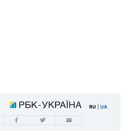
RU
|
UA