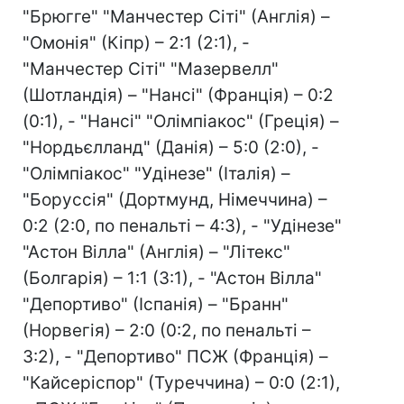
"Брюгге" "Манчестер Сіті" (Англія) –
"Омонія" (Кіпр) – 2:1 (2:1), -
"Манчестер Сіті" "Мазервелл"
(Шотландія) – "Нансі" (Франція) – 0:2
(0:1), - "Нансі" "Олімпіакос" (Греція) –
"Нордьєлланд" (Данія) – 5:0 (2:0), -
"Олімпіакос" "Удінезе" (Італія) –
"Боруссія" (Дортмунд, Німеччина) –
0:2 (2:0, по пенальті – 4:3), - "Удінезе"
"Астон Вілла" (Англія) – "Літекс"
(Болгарія) – 1:1 (3:1), - "Астон Вілла"
"Депортиво" (Іспанія) – "Бранн"
(Норвегія) – 2:0 (0:2, по пенальті –
3:2), - "Депортиво" ПСЖ (Франція) –
"Кайсеріспор" (Туреччина) – 0:0 (2:1),