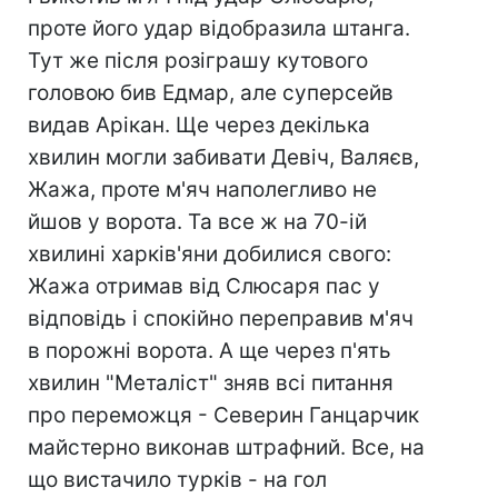
проте його удар відобразила штанга.
Тут же після розіграшу кутового
головою бив Едмар, але суперсейв
видав Арікан. Ще через декілька
хвилин могли забивати Девіч, Валяєв,
Жажа, проте м'яч наполегливо не
йшов у ворота. Та все ж на 70-ій
хвилині харків'яни добилися свого:
Жажа отримав від Слюсаря пас у
відповідь і спокійно переправив м'яч
в порожні ворота. А ще через п'ять
хвилин "Металіст" зняв всі питання
про переможця - Северин Ганцарчик
майстерно виконав штрафний. Все, на
що вистачило турків - на гол