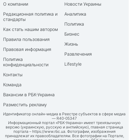
О компании
Новости Украины
Редакционная политика и
Аналитика
стандарты
Политика
Как стать нашим автором
Бизнес
Правила пользования
Жизнь
Правовая информация
Развлечения
Политика
Lifestyle
конфиденциальности
Контакты
Команда
Вакансии в РБК-Украина
Разместить рекламу
Идентификатор онлайн-медиа в Реестре субъектов в сфере медиа
— R40-05347
Информационный портал «РБК-Украина» имеет трехязычную
версию (украинскую, русскую и английскую), главная страница
портала –
https://www.rbc.ua
. Фотографии, изображения
принадлежат их правообладателям. Все фотографии на Портале,