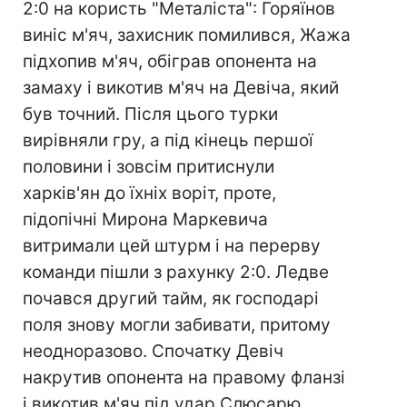
2:0 на користь "Металіста": Горяїнов
виніс м'яч, захисник помилився, Жажа
підхопив м'яч, обіграв опонента на
замаху і викотив м'яч на Девіча, який
був точний. Після цього турки
вирівняли гру, а під кінець першої
половини і зовсім притиснули
харків'ян до їхніх воріт, проте,
підопічні Мирона Маркевича
витримали цей штурм і на перерву
команди пішли з рахунку 2:0. Ледве
почався другий тайм, як господарі
поля знову могли забивати, притому
неодноразово. Спочатку Девіч
накрутив опонента на правому фланзі
і викотив м'яч під удар Слюсарю,