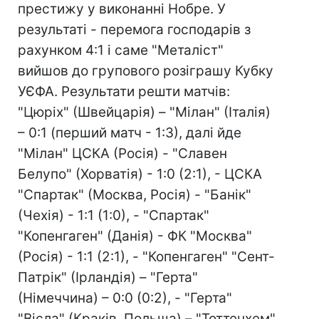
престижу у виконанні Нобре. У
результаті - перемога господарів з
рахунком 4:1 і саме "Металіст"
вийшов до групового розіграшу Кубку
УЄФА. Результати решти матчів:
"Цюріх" (Швейцарія) – "Мілан" (Італія)
– 0:1 (перший матч - 1:3), далі йде
"Мілан" ЦСКА (Росія) - "Славен
Белупо" (Хорватія) - 1:0 (2:1), - ЦСКА
"Спартак" (Москва, Росія) - "Банік"
(Чехія) - 1:1 (1:0), - "Спартак"
"Копенгаген" (Данія) - ФК "Москва"
(Росія) - 1:1 (2:1), - "Копенгаген" "Сент-
Патрік" (Ірландія) – "Герта"
(Німеччина) – 0:0 (0:2), - "Герта"
"Вісла" (Краків, Польща) – "Тоттенхем"