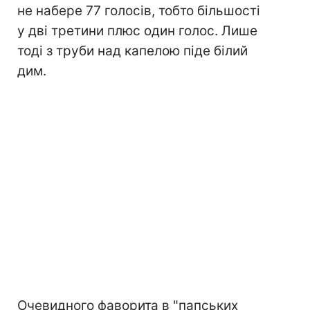
не набере 77 голосів, тобто більшості
у дві третини плюс один голос. Лише
тоді з труби над капелою піде білий
дим.
Очевидного фаворита в "папських