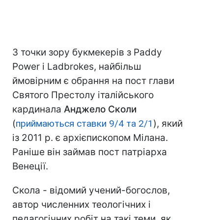
З точки зору букмекерів з Paddy
Power і Ladbrokes, найбільш
ймовірним є обрання на пост глави
Святого Престолу італійського
кардинала
Анджело Сколи
(
приймаються ставки 9/4 та 2/1
), який
із 2011 р. є архієпископом Мілана.
Раніше він займав пост патріарха
Венеції.
Скола - відомий учений-богослов,
автор численних теологічних і
педагогічних робіт на такі теми, як