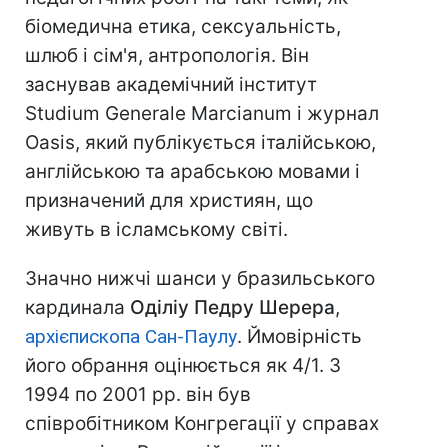
біомедична етика, сексуальність,
шлюб і сім'я, антропологія. Він
заснував академічний інститут
Studium Generale Marcianum і журнал
Oasis, який публікується італійською,
англійською та арабською мовами і
призначений для християн, що
живуть в ісламському світі.
Значно нижчі шанси у бразильського
кардинала
Оділіу Педру Шерера
,
архієпископа Сан-Паулу
. Ймовірність
його обрання оцінюється як 4/1. З
1994 по 2001 рр. він був
співробітником Конгрегації у справах