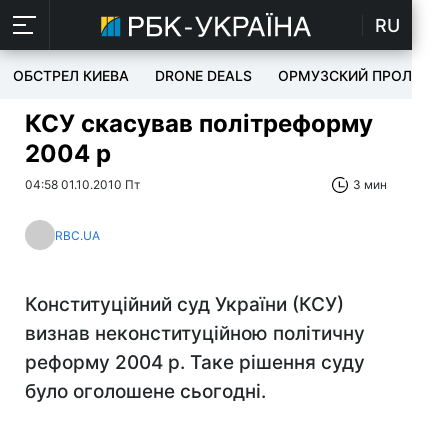
RU
ОБСТРЕЛ КИЕВА
DRONE DEALS
ОРМУЗСКИЙ ПРОЛИВ
КСУ скасував політреформу
2004 р
04:58 01.10.2010 Пт
3 мин
RBC.UA
Конституційний суд України (КСУ)
визнав неконституційною політичну
реформу 2004 р. Таке рішення суду
було оголошене сьогодні.