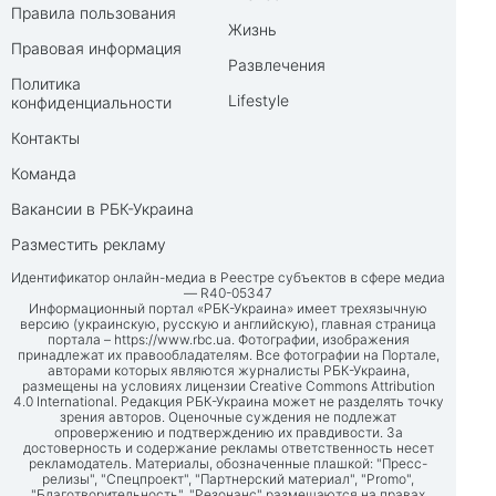
Правила пользования
Жизнь
Правовая информация
Развлечения
Политика
Lifestyle
конфиденциальности
Контакты
Команда
Вакансии в РБК-Украина
Разместить рекламу
Идентификатор онлайн-медиа в Реестре субъектов в сфере медиа
— R40-05347
Информационный портал «РБК-Украина» имеет трехязычную
версию (украинскую, русскую и английскую), главная страница
портала –
https://www.rbc.ua
. Фотографии, изображения
принадлежат их правообладателям. Все фотографии на Портале,
авторами которых являются журналисты РБК-Украина,
размещены на условиях лицензии Creative Commons Attribution
4.0 International. Редакция РБК-Украина может не разделять точку
зрения авторов. Оценочные суждения не подлежат
опровержению и подтверждению их правдивости. За
достоверность и содержание рекламы ответственность несет
рекламодатель. Материалы, обозначенные плашкой: "Пресс-
релизы", "Спецпроект", "Партнерский материал", "Promo",
"Благотворительность", "Резонанс" размещаются на правах