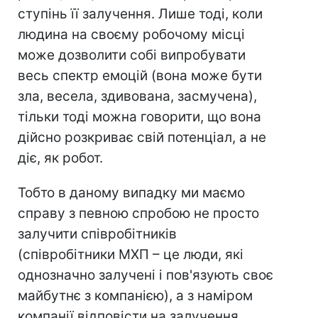
ступінь її залучення. Лише тоді, коли
людина на своєму робочому місці
може дозволити собі випробувати
весь спектр емоцій (вона може бути
зла, весела, здивована, засмучена),
тільки тоді можна говорити, що вона
дійсно розкриває свій потенціал, а не
діє, як робот.
Тобто в даному випадку ми маємо
справу з певною спробою не просто
залучити співробітників
(співробітники МХП – це люди, які
однозначно залучені і пов'язують своє
майбутнє з компанією), а з наміром
компанії відповісти на залучення