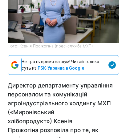
Фото: Ксенія Прожогіна (прес-служба МХП)
Не трать время на шум! Читай только
суть из
РБК-Украина в Google
Директор департаменту управління
персоналом та комунікацій
агроіндустріального холдингу МХП
(«Миронівський
хлібопродукт») Ксенія
Прожогіна розповіла про те, як