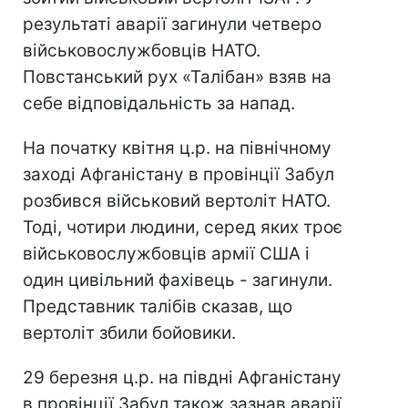
результаті аварії загинули четверо
військовослужбовців НАТО.
Повстанський рух «Талібан» взяв на
себе відповідальність за напад.
На початку квітня ц.р. на північному
заході Афганістану в провінції Забул
розбився військовий вертоліт НАТО.
Тоді, чотири людини, серед яких троє
військовослужбовців армії США і
один цивільний фахівець - загинули.
Представник талібів сказав, що
вертоліт збили бойовики.
29 березня ц.р. на півдні Афганістану
в провінції Забул також зазнав аварії