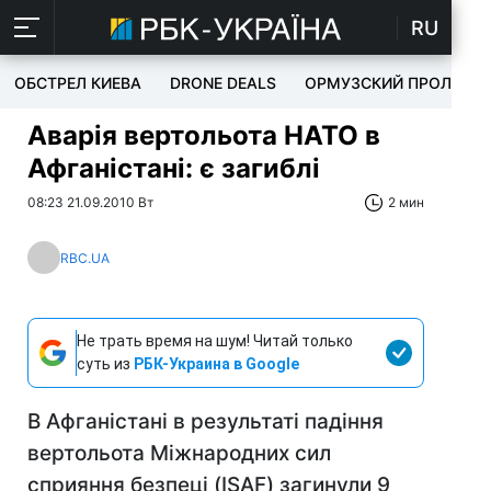
RU
ОБСТРЕЛ КИЕВА
DRONE DEALS
ОРМУЗСКИЙ ПРОЛИВ
Аварія вертольота НАТО в
Афганістані: є загиблі
08:23 21.09.2010 Вт
2 мин
RBC.UA
Не трать время на шум! Читай только
суть из
РБК-Украина в Google
В Афганістані в результаті падіння
вертольота Міжнародних сил
сприяння безпеці (ISAF) загинули 9