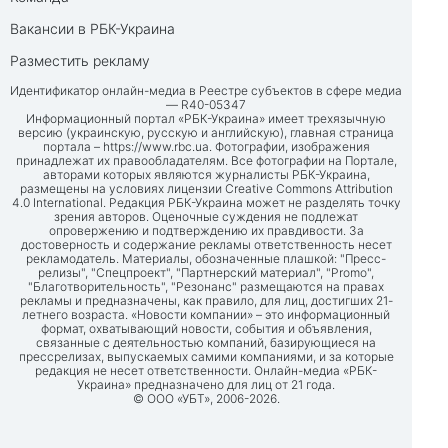
Вакансии в РБК-Украина
Разместить рекламу
Идентификатор онлайн-медиа в Реестре субъектов в сфере медиа
— R40-05347
Информационный портал «РБК-Украина» имеет трехязычную
версию (украинскую, русскую и английскую), главная страница
портала –
https://www.rbc.ua
. Фотографии, изображения
принадлежат их правообладателям. Все фотографии на Портале,
авторами которых являются журналисты РБК-Украина,
размещены на условиях лицензии Creative Commons Attribution
4.0 International. Редакция РБК-Украина может не разделять точку
зрения авторов. Оценочные суждения не подлежат
опровержению и подтверждению их правдивости. За
достоверность и содержание рекламы ответственность несет
рекламодатель. Материалы, обозначенные плашкой: "Пресс-
релизы", "Спецпроект", "Партнерский материал", "Promo",
"Благотворительность", "Резонанс" размещаются на правах
рекламы и предназначены, как правило, для лиц, достигших 21-
летнего возраста. «Новости компании» – это информационный
формат, охватывающий новости, события и объявления,
связанные с деятельностью компаний, базирующиеся на
прессрелизах, выпускаемых самими компаниями, и за которые
редакция не несет ответственности. Онлайн-медиа «РБК-
Украина» предназначено для лиц от 21 года.
© ООО «УБТ», 2006-2026.