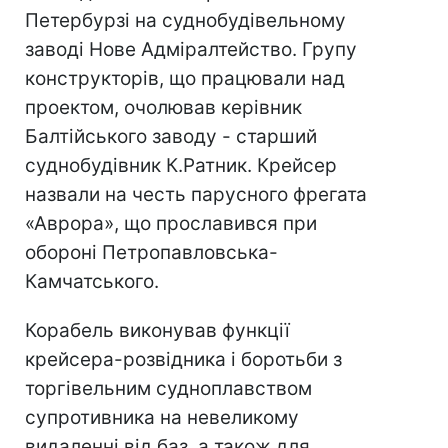
Петербурзі на суднобудівельному
заводі Нове Адміралтейство. Групу
конструкторів, що працювали над
проектом, очолював керівник
Балтійського заводу - старший
суднобудівник К.Ратник. Крейсер
назвали на честь парусного фрегата
«Аврора», що прославився при
обороні Петропавловська-
Камчатського.
Корабель виконував функції
крейсера-розвідника і боротьби з
торгівельним судноплавством
супротивника на невеликому
видаленні від баз, а також для