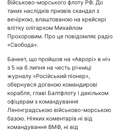
Військово-морського флоту РФ. До
таких наслідків призвів скандал з
вечіркою, влаштованою на крейсері
влітку олігархом Михайлом
Прохоровим. Про це повідомляє радіо
«Свобода».
Банкет, що пройшов на «Аврорі» в ніч
з 5 на 6 липня на честь річниці
журналу «Російський піонер»,
обернувся доганою командирові
корабля, главі Балтфлоту і декільком
офіцерам з командування
Ленінградською військово-морською
базою. Ніяких коментарів ні від
командування ВМФ, ні від