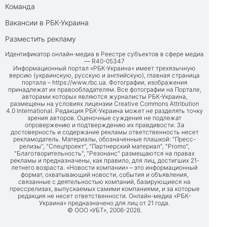
Команда
Вакансии в РБК-Украина
Разместить рекламу
Идентификатор онлайн-медиа в Реестре субъектов в сфере медиа
— R40-05347
Информационный портал «РБК-Украина» имеет трехязычную
версию (украинскую, русскую и английскую), главная страница
портала –
https://www.rbc.ua
. Фотографии, изображения
принадлежат их правообладателям. Все фотографии на Портале,
авторами которых являются журналисты РБК-Украина,
размещены на условиях лицензии Creative Commons Attribution
4.0 International. Редакция РБК-Украина может не разделять точку
зрения авторов. Оценочные суждения не подлежат
опровержению и подтверждению их правдивости. За
достоверность и содержание рекламы ответственность несет
рекламодатель. Материалы, обозначенные плашкой: "Пресс-
релизы", "Спецпроект", "Партнерский материал", "Promo",
"Благотворительность", "Резонанс" размещаются на правах
рекламы и предназначены, как правило, для лиц, достигших 21-
летнего возраста. «Новости компании» – это информационный
формат, охватывающий новости, события и объявления,
связанные с деятельностью компаний, базирующиеся на
прессрелизах, выпускаемых самими компаниями, и за которые
редакция не несет ответственности. Онлайн-медиа «РБК-
Украина» предназначено для лиц от 21 года.
© ООО «УБТ», 2006-2026.