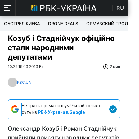
RU
ОБСТРЕЛ КИЕВА
DRONE DEALS
ОРМУЗСКИЙ ПРОЛИВ
Козуб і Стаднійчук офіційно
стали народними
депутатами
10:29 19.03.2013 Вт
2 мин
RBC.UA
Не трать время на шум! Читай только
суть из
РБК-Украина в Google
Олександр Козуб і Роман Стаднійчук
прийняли присягу народних депутатів