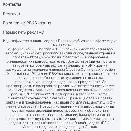
Контакты
Команда
Вакансии в РБК-Украина
Разместить рекламу
Идентификатор онлайн-медиа в Реестре субъектов в сфере медиа
— R40-05347
Информационный портал «РБК-Украина» имеет трехязычную
версию (украинскую, русскую и английскую), главная страница
портала –
https://www.rbc.ua
. Фотографии, изображения
принадлежат их правообладателям. Все фотографии на Портале,
авторами которых являются журналисты РБК-Украина,
размещены на условиях лицензии Creative Commons Attribution
4.0 International. Редакция РБК-Украина может не разделять точку
зрения авторов. Оценочные суждения не подлежат
опровержению и подтверждению их правдивости. За
достоверность и содержание рекламы ответственность несет
рекламодатель. Материалы, обозначенные плашкой: "Пресс-
релизы", "Спецпроект", "Партнерский материал", "Promo",
"Благотворительность", "Резонанс" размещаются на правах
рекламы и предназначены, как правило, для лиц, достигших 21-
летнего возраста. «Новости компании» – это информационный
формат, охватывающий новости, события и объявления,
связанные с деятельностью компаний, базирующиеся на
прессрелизах, выпускаемых самими компаниями, и за которые
редакция не несет ответственности. Онлайн-медиа «РБК-
Украина» предназначено для лиц от 21 года.
© ООО «УБТ», 2006-2026.