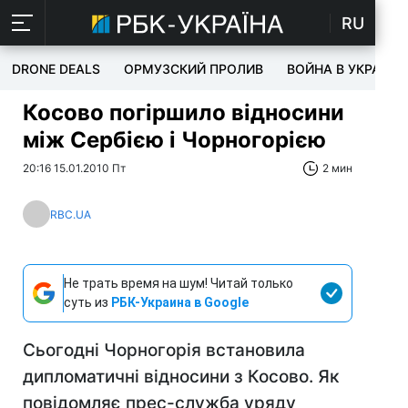
RU
DRONE DEALS
ОРМУЗСКИЙ ПРОЛИВ
ВОЙНА В УКРАИНЕ
Косово погіршило відносини
між Сербією і Чорногорією
20:16 15.01.2010 Пт
2 мин
RBC.UA
Не трать время на шум! Читай только
суть из
РБК-Украина в Google
Сьогодні Чорногорія встановила
дипломатичні відносини з Косово. Як
повідомляє прес-служба уряду