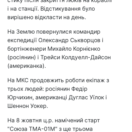
стику після закриття люків на кораблі
і на станції. Відстикування було
вирішено відкласти на день.
На Землю повернулися командир
експедиції Олександр Ськворцов і
бортінженери Михайло Корнієнко
(росіянин) і Трейси Колдуелл-Дайсон
(американка).
На МКС продовжить роботи екіпаж з
трьох людей: росіянин Федір
Юрчихин, американці Дуглас Уїлок і
Шеннон Уокер.
На 8 жовтня ц.р. намічений старт
"Союза ТМА-01М" з ще трьома