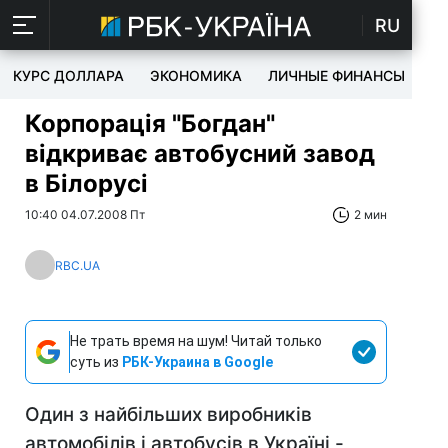
RU
КУРС ДОЛЛАРА
ЭКОНОМИКА
ЛИЧНЫЕ ФИНАНСЫ
T
Корпорація "Богдан"
відкриває автобусний завод
в Білорусі
10:40 04.07.2008 Пт
2 мин
RBC.UA
Не трать время на шум! Читай только
суть из
РБК-Украина в Google
Один з найбільших виробників
автомобілів і автобусів в Україні -