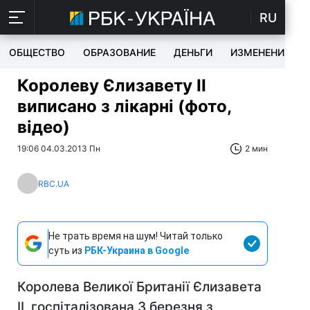
RU
ОБЩЕСТВО
ОБРАЗОВАНИЕ
ДЕНЬГИ
ИЗМЕНЕНИЯ
Королеву Єлизавету II
виписано з лікарні (фото,
відео)
19:06 04.03.2013 Пн
2 мин
RBC.UA
Не трать время на шум! Читай только
суть из
РБК-Украина в Google
Королева Великої Британії Єлизавета
II, госпіталізована 3 березня з