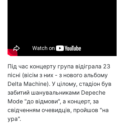
Під час концерту група відіграла 23
пісні (вісім з них - з нового альбому
Delta Machine). У цілому, стадіон був
забитий шанувальниками Depeche
Mode "до відмови", а концерт, за
свідченням очевидців, пройшов "на
ура".