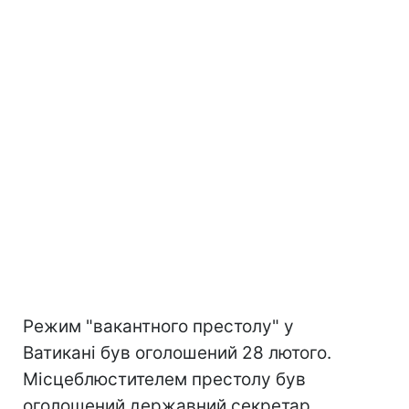
Режим "вакантного престолу" у
Ватикані був оголошений 28 лютого.
Місцеблюстителем престолу був
оголошений державний секретар