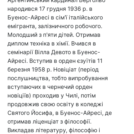
Аргентинський кардинал Бергольо
народився 17 грудня 1936 р. в
Буенос-Айресі в сім'ї італійського
емігранта, залізничного робочого.
Молодший з п'яти дітей. Отримав
диплом техніка в хімії. Вчився в
семінарії Вілла Девото в Буенос-
Айресі. Вступив в орден єзуїтів 11
березня 1958 р. Новіціат (період
послушництва, тобто випробування
вступаючих в чернечий орден
новіціїв) проходив у Чилі, потім
продовжив свою освіту в коледжі
Святого Йосифа, в Буенос-Айресі, де
отримав ліценціат з філософії.
Викладав літературу, філософію і