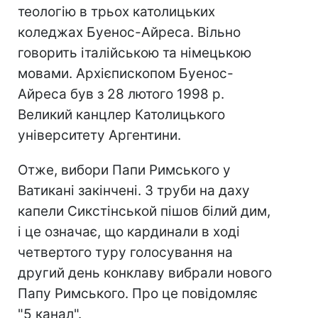
теологію в трьох католицьких
коледжах Буенос-Айреса. Вільно
говорить італійською та німецькою
мовами. Архієпископом Буенос-
Айреса був з 28 лютого 1998 р.
Великий канцлер Католицького
університету Аргентини.
Отже, вибори Папи Римського у
Ватикані закінчені. З труби на даху
капели Сикстінськой пішов білий дим,
і це означає, що кардинали в ході
четвертого туру голосування на
другий день конклаву вибрали нового
Папу Римського. Про це повідомляє
"5 канал".