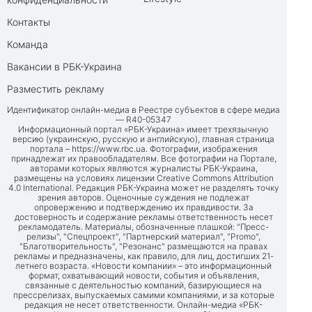
Контакты
Команда
Вакансии в РБК-Украина
Разместить рекламу
Идентификатор онлайн-медиа в Реестре субъектов в сфере медиа
— R40-05347
Информационный портал «РБК-Украина» имеет трехязычную
версию (украинскую, русскую и английскую), главная страница
портала –
https://www.rbc.ua
. Фотографии, изображения
принадлежат их правообладателям. Все фотографии на Портале,
авторами которых являются журналисты РБК-Украина,
размещены на условиях лицензии Creative Commons Attribution
4.0 International. Редакция РБК-Украина может не разделять точку
зрения авторов. Оценочные суждения не подлежат
опровержению и подтверждению их правдивости. За
достоверность и содержание рекламы ответственность несет
рекламодатель. Материалы, обозначенные плашкой: "Пресс-
релизы", "Спецпроект", "Партнерский материал", "Promo",
"Благотворительность", "Резонанс" размещаются на правах
рекламы и предназначены, как правило, для лиц, достигших 21-
летнего возраста. «Новости компании» – это информационный
формат, охватывающий новости, события и объявления,
связанные с деятельностью компаний, базирующиеся на
прессрелизах, выпускаемых самими компаниями, и за которые
редакция не несет ответственности. Онлайн-медиа «РБК-