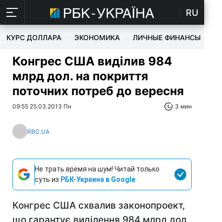
RU
КУРС ДОЛЛАРА
ЭКОНОМИКА
ЛИЧНЫЕ ФИНАНСЫ
T
Конгрес США виділив 984
млрд дол. на покриття
поточних потреб до вересня
09:55 25.03.2013 Пн
3 мин
RBC.UA
Не трать время на шум! Читай только
суть из
РБК-Украина в Google
Конгрес США схвалив законопроект,
що гарантує виділення 984 млрд дол.