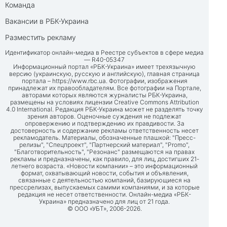
Команда
Вакансии в РБК-Украина
Разместить рекламу
Идентификатор онлайн-медиа в Реестре субъектов в сфере медиа
— R40-05347
Информационный портал «РБК-Украина» имеет трехязычную
версию (украинскую, русскую и английскую), главная страница
портала –
https://www.rbc.ua
. Фотографии, изображения
принадлежат их правообладателям. Все фотографии на Портале,
авторами которых являются журналисты РБК-Украина,
размещены на условиях лицензии Creative Commons Attribution
4.0 International. Редакция РБК-Украина может не разделять точку
зрения авторов. Оценочные суждения не подлежат
опровержению и подтверждению их правдивости. За
достоверность и содержание рекламы ответственность несет
рекламодатель. Материалы, обозначенные плашкой: "Пресс-
релизы", "Спецпроект", "Партнерский материал", "Promo",
"Благотворительность", "Резонанс" размещаются на правах
рекламы и предназначены, как правило, для лиц, достигших 21-
летнего возраста. «Новости компании» – это информационный
формат, охватывающий новости, события и объявления,
связанные с деятельностью компаний, базирующиеся на
прессрелизах, выпускаемых самими компаниями, и за которые
редакция не несет ответственности. Онлайн-медиа «РБК-
Украина» предназначено для лиц от 21 года.
© ООО «УБТ», 2006-2026.