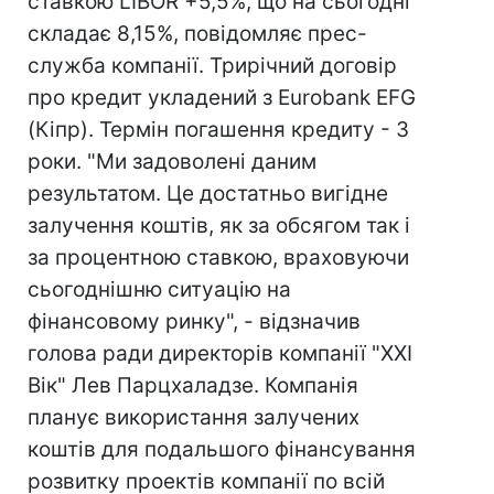
ставкою LIBOR +5,5%, що на сьогодні
складає 8,15%, повідомляє прес-
служба компанії. Трирічний договір
про кредит укладений з Eurobank EFG
(Кіпр). Термін погашення кредиту - 3
роки. "Ми задоволені даним
результатом. Це достатньо вигідне
залучення коштів, як за обсягом так і
за процентною ставкою, враховуючи
сьогоднішню ситуацію на
фінансовому ринку", - відзначив
голова ради директорів компанії "XXI
Вік" Лев Парцхаладзе. Компанія
планує використання залучених
коштів для подальшого фінансування
розвитку проектів компанії по всій