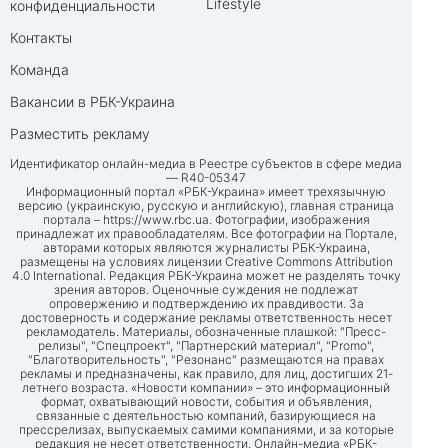
Lifestyle
конфиденциальности
Контакты
Команда
Вакансии в РБК-Украина
Разместить рекламу
Идентификатор онлайн-медиа в Реестре субъектов в сфере медиа
— R40-05347
Информационный портал «РБК-Украина» имеет трехязычную
версию (украинскую, русскую и английскую), главная страница
портала –
https://www.rbc.ua
. Фотографии, изображения
принадлежат их правообладателям. Все фотографии на Портале,
авторами которых являются журналисты РБК-Украина,
размещены на условиях лицензии Creative Commons Attribution
4.0 International. Редакция РБК-Украина может не разделять точку
зрения авторов. Оценочные суждения не подлежат
опровержению и подтверждению их правдивости. За
достоверность и содержание рекламы ответственность несет
рекламодатель. Материалы, обозначенные плашкой: "Пресс-
релизы", "Спецпроект", "Партнерский материал", "Promo",
"Благотворительность", "Резонанс" размещаются на правах
рекламы и предназначены, как правило, для лиц, достигших 21-
летнего возраста. «Новости компании» – это информационный
формат, охватывающий новости, события и объявления,
связанные с деятельностью компаний, базирующиеся на
прессрелизах, выпускаемых самими компаниями, и за которые
редакция не несет ответственности. Онлайн-медиа «РБК-