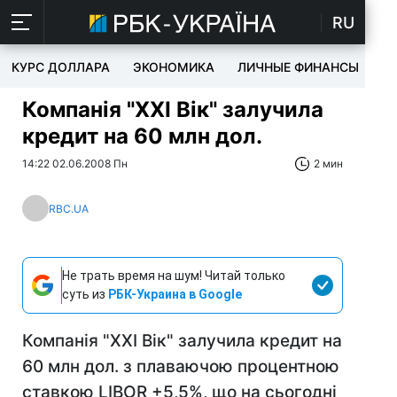
RU
КУРС ДОЛЛАРА
ЭКОНОМИКА
ЛИЧНЫЕ ФИНАНСЫ
T
Компанія "ХХІ Вік" залучила
кредит на 60 млн дол.
14:22 02.06.2008 Пн
2 мин
RBC.UA
Не трать время на шум! Читай только
суть из
РБК-Украина в Google
Компанія "ХХІ Вік" залучила кредит на
60 млн дол. з плаваючою процентною
ставкою LIBOR +5,5%, що на сьогодні