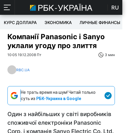
RU
КУРС ДОЛЛАРА
ЭКОНОМИКА
ЛИЧНЫЕ ФИНАНСЫ
T
Компанії Panasonic і Sanyo
уклали угоду про злиття
10:05 19.12.2008 Пт
3 мин
RBC.UA
Не трать время на шум! Читай только
суть из
РБК-Украина в Google
Один з найбільших у світі виробників
споживчої електроніки Panasonic
Corp. і компанія Sanyo Electric Co. Ltd.