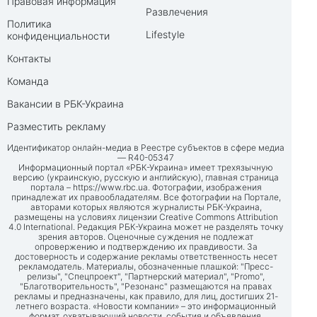
Правовая информация
Развлечения
Политика
Lifestyle
конфиденциальности
Контакты
Команда
Вакансии в РБК-Украина
Разместить рекламу
Идентификатор онлайн-медиа в Реестре субъектов в сфере медиа
— R40-05347
Информационный портал «РБК-Украина» имеет трехязычную
версию (украинскую, русскую и английскую), главная страница
портала –
https://www.rbc.ua
. Фотографии, изображения
принадлежат их правообладателям. Все фотографии на Портале,
авторами которых являются журналисты РБК-Украина,
размещены на условиях лицензии Creative Commons Attribution
4.0 International. Редакция РБК-Украина может не разделять точку
зрения авторов. Оценочные суждения не подлежат
опровержению и подтверждению их правдивости. За
достоверность и содержание рекламы ответственность несет
рекламодатель. Материалы, обозначенные плашкой: "Пресс-
релизы", "Спецпроект", "Партнерский материал", "Promo",
"Благотворительность", "Резонанс" размещаются на правах
рекламы и предназначены, как правило, для лиц, достигших 21-
летнего возраста. «Новости компании» – это информационный
формат, охватывающий новости, события и объявления,