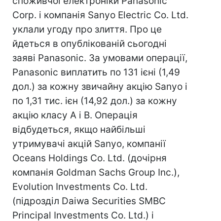
споживчої електроніки Panasonic
Corp. і компанія Sanyo Electric Co. Ltd.
уклали угоду про злиття. Про це
йдеться в опублікованій сьогодні
заяві Panasonic. За умовами операції,
Panasonic виплатить по 131 ієні (1,49
дол.) за кожну звичайну акцію Sanyo і
по 1,31 тис. ієн (14,92 дол.) за кожну
акцію класу А і В. Операція
відбудеться, якщо найбільші
утримувачі акцій Sanyo, компанії
Oceans Holdings Co. Ltd. (дочірня
компанія Goldman Sachs Group Inc.),
Evolution Investments Co. Ltd.
(підрозділ Daiwa Securities SMBC
Principal Investments Co. Ltd.) і