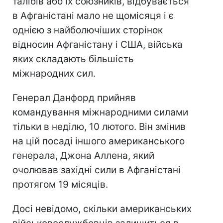
талібів або їх союзників, відбувається
в Афганістані мало не щомісяця і є
однією з найболючіших сторінок
відносин Афганістану і США, війська
яких складають більшість
міжнародних сил.
Генерал Данфорд прийняв
командування міжнародними силами
тільки в неділю, 10 лютого. Він змінив
на цій посаді іншого американського
генерала, Джона Аллена, який
очолював західні сили в Афганістані
протягом 19 місяців.
Досі невідомо, скільки американських