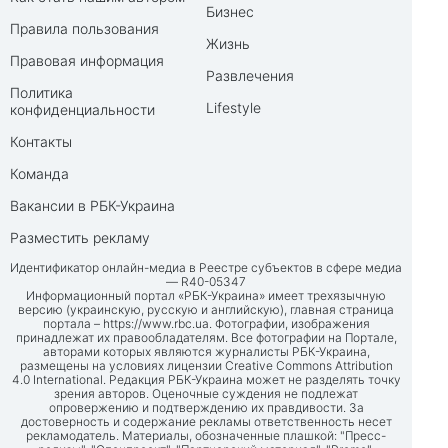
Бизнес
Правила пользования
Жизнь
Правовая информация
Развлечения
Политика
Lifestyle
конфиденциальности
Контакты
Команда
Вакансии в РБК-Украина
Разместить рекламу
Идентификатор онлайн-медиа в Реестре субъектов в сфере медиа
— R40-05347
Информационный портал «РБК-Украина» имеет трехязычную
версию (украинскую, русскую и английскую), главная страница
портала –
https://www.rbc.ua
. Фотографии, изображения
принадлежат их правообладателям. Все фотографии на Портале,
авторами которых являются журналисты РБК-Украина,
размещены на условиях лицензии Creative Commons Attribution
4.0 International. Редакция РБК-Украина может не разделять точку
зрения авторов. Оценочные суждения не подлежат
опровержению и подтверждению их правдивости. За
достоверность и содержание рекламы ответственность несет
рекламодатель. Материалы, обозначенные плашкой: "Пресс-