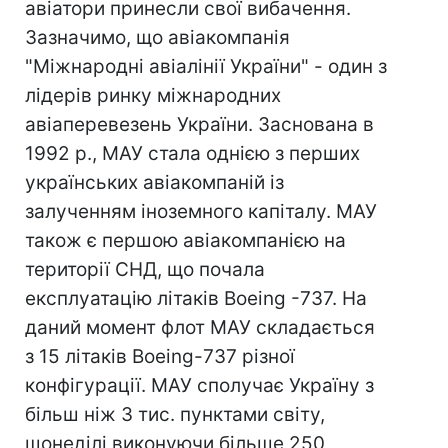
авіатори принесли свої вибачення.
Зазначимо, що авіакомпанія
"Міжнародні авіалінії України" - один з
лідерів ринку міжнародних
авіаперевезень України. Заснована в
1992 р., МАУ стала однією з перших
українських авіакомпаній із
залученням іноземного капіталу. МАУ
також є першою авіакомпанією на
території СНД, що почала
експлуатацію літаків Boeing -737. На
даний момент флот МАУ складається
з 15 літаків Boeing-737 різної
конфігурації. МАУ сполучає Україну з
більш ніж 3 тис. пунктами світу,
щонеділі виконуючи більше 250