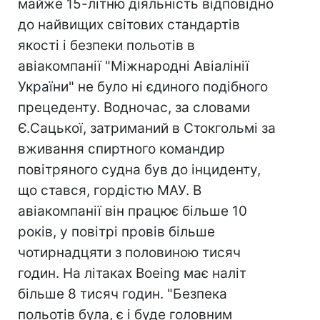
майже 15-літню діяльність відповідно
до найвищих світових стандартів
якості і безпеки польотів в
авіакомпанії "Міжнародні Авіалінії
України" не було ні єдиного подібного
прецеденту. Водночас, за словами
Є.Сацької, затриманий в Стокгольмі за
вживання спиртного командир
повітряного судна був до інциденту,
що стався, гордістю МАУ. В
авіакомпанії він працює більше 10
років, у повітрі провів більше
чотирнадцяти з половиною тисяч
годин. На літаках Boeing має наліт
більше 8 тисяч годин. "Безпека
польотів була, є і буде головним