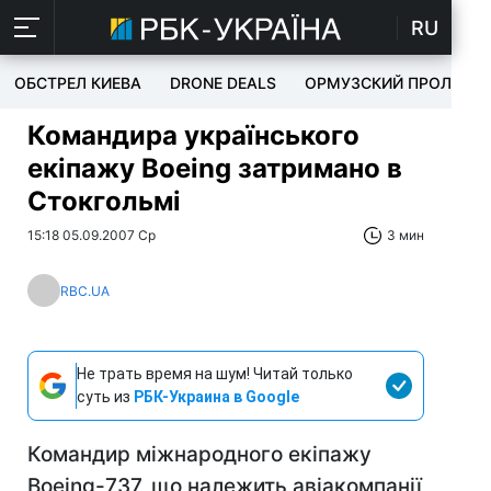
RU
ОБСТРЕЛ КИЕВА
DRONE DEALS
ОРМУЗСКИЙ ПРОЛИВ
Командира українського
екіпажу Boeing затримано в
Стокгольмі
15:18 05.09.2007 Ср
3 мин
RBC.UA
Не трать время на шум! Читай только
суть из
РБК-Украина в Google
Командир міжнародного екіпажу
Boeing-737, що належить авіакомпанії