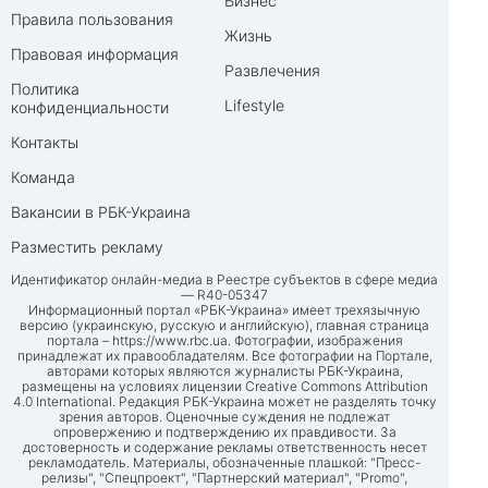
Бизнес
Правила пользования
Жизнь
Правовая информация
Развлечения
Политика
Lifestyle
конфиденциальности
Контакты
Команда
Вакансии в РБК-Украина
Разместить рекламу
Идентификатор онлайн-медиа в Реестре субъектов в сфере медиа
— R40-05347
Информационный портал «РБК-Украина» имеет трехязычную
версию (украинскую, русскую и английскую), главная страница
портала –
https://www.rbc.ua
. Фотографии, изображения
принадлежат их правообладателям. Все фотографии на Портале,
авторами которых являются журналисты РБК-Украина,
размещены на условиях лицензии Creative Commons Attribution
4.0 International. Редакция РБК-Украина может не разделять точку
зрения авторов. Оценочные суждения не подлежат
опровержению и подтверждению их правдивости. За
достоверность и содержание рекламы ответственность несет
рекламодатель. Материалы, обозначенные плашкой: "Пресс-
релизы", "Спецпроект", "Партнерский материал", "Promo",