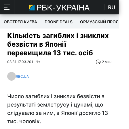
RU
ОБСТРЕЛ КИЕВА
DRONE DEALS
ОРМУЗСКИЙ ПРОЛИВ
Кількість загиблих і зниклих
безвісти в Японії
перевищила 13 тис. осіб
08:31 17.03.2011 Чт
2 мин
RBC.UA
Число загиблих і зниклих безвісти в
результаті землетрусу і цунамі, що
слідувало за ним, в Японії досягло 13
тис. чоловік.