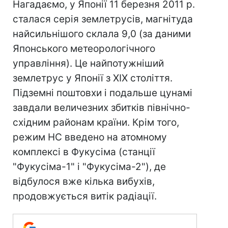
Нагадаємо, у Японії 11 березня 2011 р.
сталася серія землетрусів, магнітуда
найсильнішого склала 9,0 (за даними
Японського метеорологічного
управління). Це найпотужніший
землетрус у Японії з XIX століття.
Підземні поштовхи і подальше цунамі
завдали величезних збитків північно-
східним районам країни. Крім того,
режим НС введено на атомному
комплексі в Фукусіма (станції
"Фукусіма-1" і "Фукусіма-2"), де
відбулося вже кілька вибухів,
продовжується витік радіації.