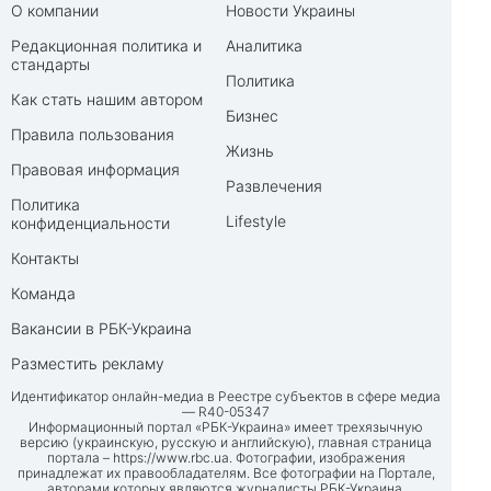
О компании
Новости Украины
Редакционная политика и
Аналитика
стандарты
Политика
Как стать нашим автором
Бизнес
Правила пользования
Жизнь
Правовая информация
Развлечения
Политика
Lifestyle
конфиденциальности
Контакты
Команда
Вакансии в РБК-Украина
Разместить рекламу
Идентификатор онлайн-медиа в Реестре субъектов в сфере медиа
— R40-05347
Информационный портал «РБК-Украина» имеет трехязычную
версию (украинскую, русскую и английскую), главная страница
портала –
https://www.rbc.ua
. Фотографии, изображения
принадлежат их правообладателям. Все фотографии на Портале,
авторами которых являются журналисты РБК-Украина,