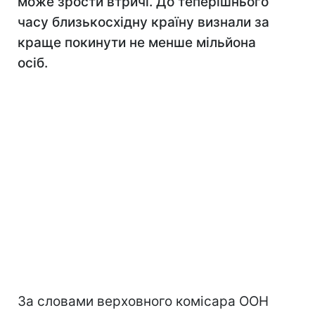
може зрости втричі. До теперішнього
часу близькосхідну країну визнали за
краще покинути не менше мільйона
осіб.
За словами верховного комісара ООН