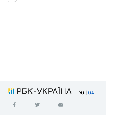
RU
|
UA