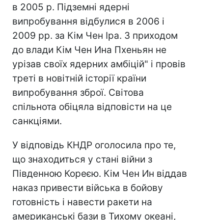
в 2005 р. Підземні ядерні
випробування відбулися в 2006 і
2009 рр. за Кім Чен Іра. З приходом
до влади Кім Чен Ина Пхеньян не
урізав своїх ядерних амбіцій" і провів
треті в новітній історії країни
випробування зброї. Світова
спільнота обіцяла відповісти на це
санкціями.
У відповідь КНДР оголосила про те,
що знаходиться у стані війни з
Південною Кореєю. Кім Чен Ин віддав
наказ привести війська в бойову
готовність і навести ракети на
американські бази в Тихому океані,