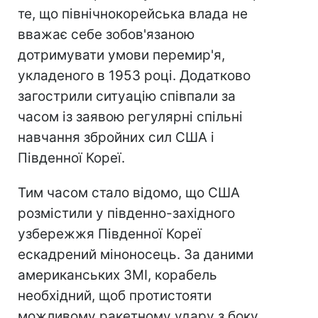
те, що північнокорейська влада не
вважає себе зобов'язаною
дотримувати умови перемир'я,
укладеного в 1953 році. Додатково
загострили ситуацію співпали за
часом із заявою регулярні спільні
навчання збройних сил США і
Південної Кореї.
Тим часом стало відомо, що США
розмістили у південно-західного
узбережжя Південної Кореї
ескадрений міноносець. За даними
американських ЗМІ, корабель
необхідний, щоб протистояти
можливому ракетному удару з боку