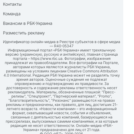
Контакты
Команда
Вакансии в РБК-Украина
Разместить рекламу
Идентификатор онлайн-медиа в Реестре субъектов в сфере медиа
— R40-05347
Информационный портал «РБК-Украина» имеет трехязычную
версию (украинскую, русскую и английскую), главная страница
портала –
https://www.rbc.ua
. Фотографии, изображения
принадлежат их правообладателям. Все фотографии на Портале,
авторами которых являются журналисты РБК-Украина,
размещены на условиях лицензии Creative Commons Attribution
4.0 International. Редакция РБК-Украина может не разделять точку
зрения авторов. Оценочные суждения не подлежат
опровержению и подтверждению их правдивости. За
достоверность и содержание рекламы ответственность несет
рекламодатель. Материалы, обозначенные плашкой: "Пресс-
релизы", "Спецпроект", "Партнерский материал", "Promo",
"Благотворительность", "Резонанс" размещаются на правах
рекламы и предназначены, как правило, для лиц, достигших 21-
летнего возраста. «Новости компании» – это информационный
формат, охватывающий новости, события и объявления,
связанные с деятельностью компаний, базирующиеся на
прессрелизах, выпускаемых самими компаниями, и за которые
редакция не несет ответственности. Онлайн-медиа «РБК-
Украина» предназначено для лиц от 21 года.
© ООО «УБТ», 2006-2026.