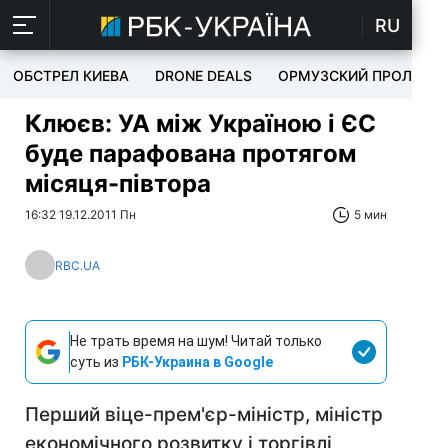
RU
ОБСТРЕЛ КИЕВА
DRONE DEALS
ОРМУЗСКИЙ ПРОЛИВ
Клюєв: УА між Україною і ЄС
буде парафована протягом
місяця-півтора
16:32 19.12.2011 Пн
5 мин
RBC.UA
Не трать время на шум! Читай только
суть из
РБК-Украина в Google
Перший віце-прем'єр-міністр, міністр
економічного розвитку і торгівлі